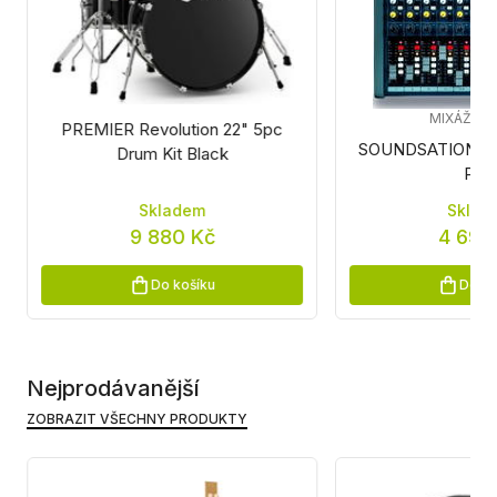
MIXÁŽNÍ 
PREMIER Revolution 22" 5pc
SOUNDSATION A
Drum Kit Black
PR
Skladem
Sklad
9 880 Kč
4 690
Do košíku
Do ko
Nejprodávanější
ZOBRAZIT VŠECHNY PRODUKTY