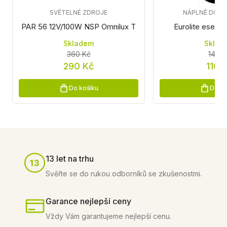
SVĚTELNÉ ZDROJE
NÁPLNĚ DO V
PAR 56 12V/100W NSP Omnilux T
Eurolite esence
Skladem
Sklad
360 Kč
140 K
290 Kč
110 
Do košíku
Do ko
13 let na trhu
Svěřte se do rukou odborníků se zkušenostmi.
Garance nejlepší ceny
Vždy Vám garantujeme nejlepší cenu.