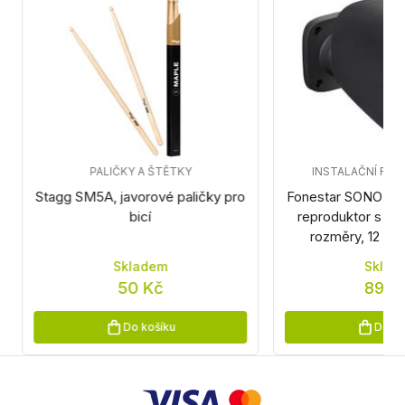
PALIČKY A ŠTĚTKY
INSTALAČNÍ RE
Stagg SM5A, javorové paličky pro
Fonestar SONORA-
bicí
reproduktor s min
rozměry, 12 W 
Skladem
Sklad
50 Kč
890 
Do košíku
Do ko