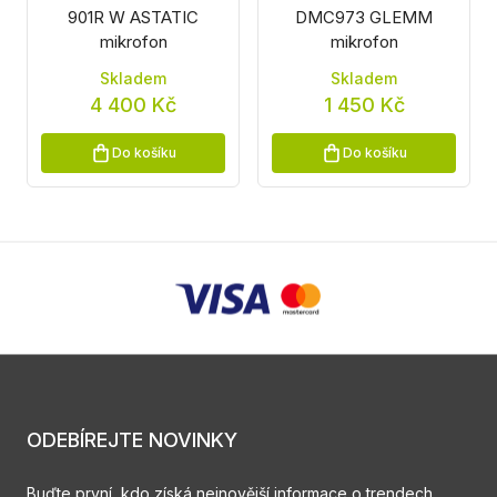
901R W ASTATIC
DMC973 GLEMM
mikrofon
mikrofon
Skladem
Skladem
4 400 Kč
1 450 Kč
Do košíku
Do košíku
ODEBÍREJTE NOVINKY
Buďte první, kdo získá nejnovější informace o trendech,