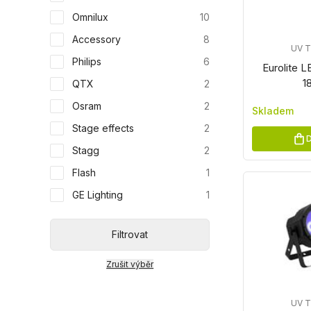
Omnilux
10
Accessory
8
UV 
Philips
6
Eurolite 
1
QTX
2
Osram
2
Skladem
Stage effects
2
D
Stagg
2
Flash
1
GE Lighting
1
Filtrovat
Zrušit výběr
UV 