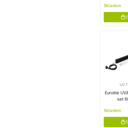
Skladem
D
UV 
Eurolite UV/
set 
Skladem
D