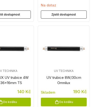
z
Na dotaz
stit dostupnost
Zjistit dostupnost
V TECHNIKA
UV TECHNIKA
X UV trubice 4W
UV trubice 8W/30cm
136x16mm T5
Omnilux
140 Kč
190 Kč
Skladem
Do košíku
Do košíku