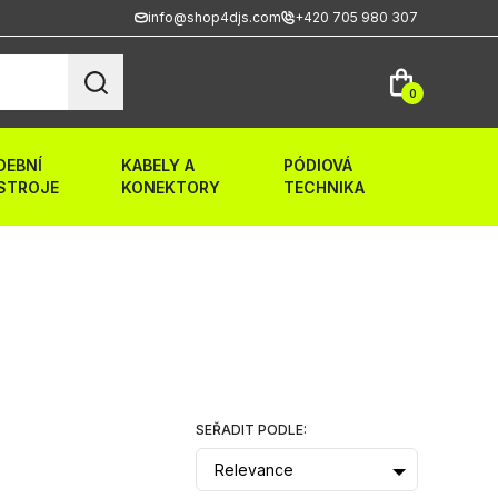
info@shop4djs.com
+420 705 980 307
0
DEBNÍ
KABELY A
PÓDIOVÁ
STROJE
KONEKTORY
TECHNIKA
SEŘADIT PODLE:
Relevance