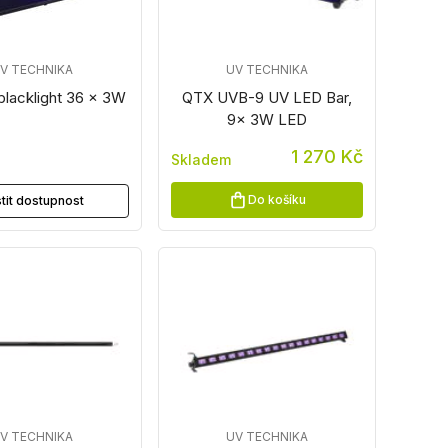
V TECHNIKA
UV TECHNIKA
lacklight 36 x 3W
QTX UVB-9 UV LED Bar,
9x 3W LED
1 270 Kč
Skladem
z
Do košíku
stit dostupnost
V TECHNIKA
UV TECHNIKA