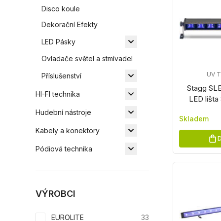
Disco koule
Dekorační Efekty
LED Pásky
Ovladače světel a stmívadel
UV 
Příslušenství
Stagg SL
HI-FI technika
LED lišt
Hudební nástroje
Skladem
Kabely a konektory
D
Pódiová technika
VÝROBCI
EUROLITE
33