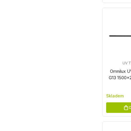
UV 
Omnilux U
G13 1500x
Skladem
D