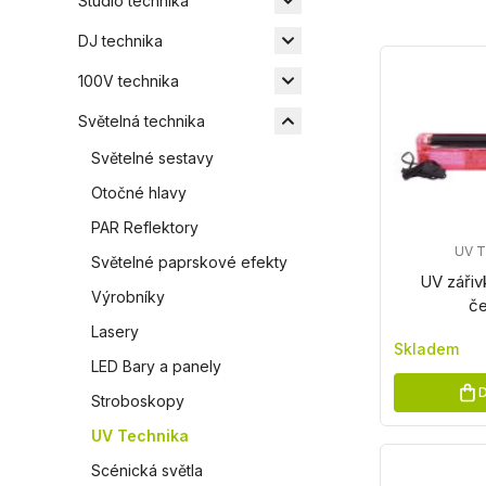
Studio technika
DJ technika
100V technika
Světelná technika
Světelné sestavy
Otočné hlavy
PAR Reflektory
UV 
Světelné paprskové efekty
UV záři
Výrobníky
če
Lasery
Skladem
LED Bary a panely
D
Stroboskopy
UV Technika
Scénická světla