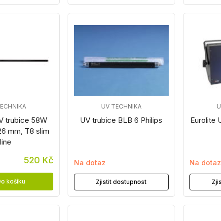
TECHNIKA
UV TECHNIKA
U
V trubice 58W
UV trubice BLB 6 Philips
Eurolite 
26 mm, T8 slim
line
520 Kč
Na dotaz
Na dota
o košíku
Zjistit dostupnost
Zji