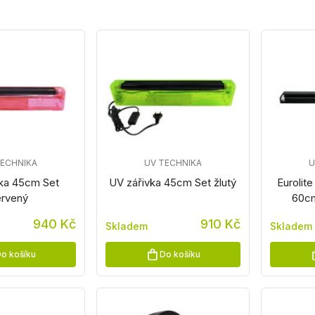
TECHNIKA
UV TECHNIKA
U
vka 45cm Set
UV zářivka 45cm Set žlutý
Eurolit
rvený
60cm
940 Kč
910 Kč
Skladem
Skladem
o košíku
Do košíku