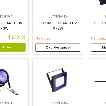
TECHNIKA
UV TECHNIKA
U
LED BAR-18 UV
Eurolite LED BAR-9 UV
UV LED b
8x3W
9x3W
4 290 Kč
Na dotaz
Na dota
o košíku
Zjistit dostupnost
Zji
TECHNIKA
UV TECHNIKA
U