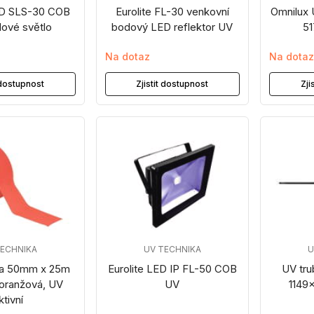
LED SLS-30 COB
Eurolite FL-30 venkovní
Omnilux 
ové světlo
bodový LED reflektor UV
5
Na dotaz
Na dota
t dostupnost
Zjistit dostupnost
Zji
TECHNIKA
UV TECHNIKA
U
ka 50mm x 25m
Eurolite LED IP FL-50 COB
UV tr
oranžová, UV
UV
1149
ktivní