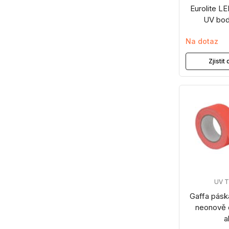
Eurolite 
UV bod
Na dotaz
Zjisti
UV 
Gaffa pás
neonově 
a