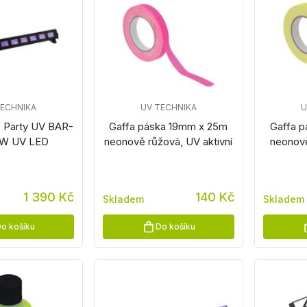
TECHNIKA
UV TECHNIKA
U
D Party UV BAR-
Gaffa páska 19mm x 25m
Gaffa 
1W UV LED
neonově růžová, UV aktivní
neonově
1 390 Kč
140 Kč
Skladem
Skladem
o košíku
Do košíku