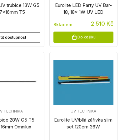
UV trubice 13W G5
Eurolite LED Party UV Bar-
17x16mm T5
18, 18x 1W UV LED
2 510 Kč
Skladem
z
Do košíku
stit dostupnost
V TECHNIKA
UV TECHNIKA
ubice 28W G5 T5
Eurolite UV/bílá zářivka slim
x16mm Omnilux
set 120cm 36W