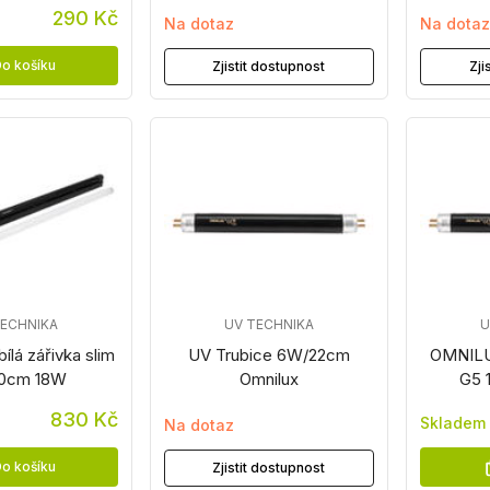
290 Kč
Na dotaz
Na dota
o košíku
Zjistit dostupnost
Zji
TECHNIKA
UV TECHNIKA
U
bílá zářivka slim
UV Trubice 6W/22cm
OMNILU
60cm 18W
Omnilux
G5 
830 Kč
Skladem
Na dotaz
o košíku
Zjistit dostupnost