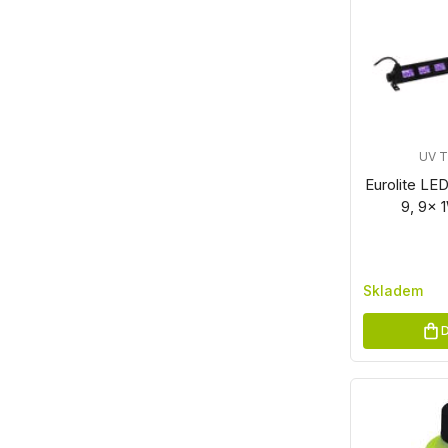
UV 
Eurolite LE
9, 9x 
Skladem
D