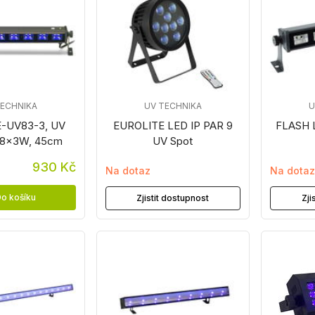
TECHNIKA
UV TECHNIKA
U
E-UV83-3, UV
EUROLITE LED IP PAR 9
FLASH 
a 8x3W, 45cm
UV Spot
930 Kč
Na dotaz
Na dota
o košíku
Zjistit dostupnost
Zji