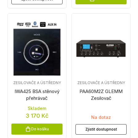
ZESILOVAČE A ÚSTŘEDNY
ZESILOVAČE A ÚSTŘEDNY
IWA425 BSA stěnový
PAA60M2Z GLEMM
přehrávač
Zesilovač
Skladem
3 170 Kč
Na dotaz
Do košíku
Zjistit dostupnost