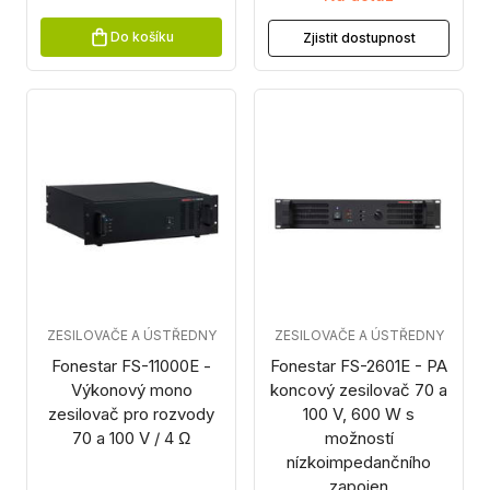
Do košíku
Zjistit dostupnost
ZESILOVAČE A ÚSTŘEDNY
ZESILOVAČE A ÚSTŘEDNY
Fonestar FS-11000E -
Fonestar FS-2601E - PA
Výkonový mono
koncový zesilovač 70 a
zesilovač pro rozvody
100 V, 600 W s
70 a 100 V / 4 Ω
možností
nízkoimpedančního
zapojen