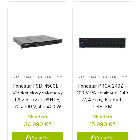
ZESILOVAČE A ÚSTŘEDNY
ZESILOVAČE A ÚSTŘEDNY
Fonestar FSD-4500E -
Fonestar PROX-240Z -
Vícekanálový výkonový
100 V PA zesilovač, 240
PA zesilovač DANTE,
W, 4 zóny, Bluetoth,
70 a 100 V, 4 x 400 W
USB, FM
Skladem
Skladem
34 990 Kč
15 990 Kč
Do košíku
Do košíku