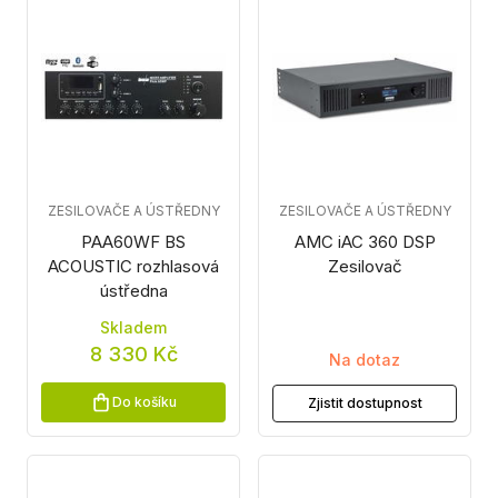
ZESILOVAČE A ÚSTŘEDNY
ZESILOVAČE A ÚSTŘEDNY
PAA60WF BS
AMC iAC 360 DSP
ACOUSTIC rozhlasová
Zesilovač
ústředna
Skladem
8 330 Kč
Na dotaz
Do košíku
Zjistit dostupnost