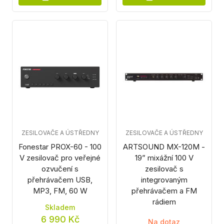
ZESILOVAČE A ÚSTŘEDNY
ZESILOVAČE A ÚSTŘEDNY
Fonestar PROX-60 - 100
ARTSOUND MX-120M -
V zesilovač pro veřejné
19” mixážní 100 V
ozvučení s
zesilovač s
přehrávačem USB,
integrovaným
MP3, FM, 60 W
přehrávačem a FM
rádiem
Skladem
6 990 Kč
Na dotaz