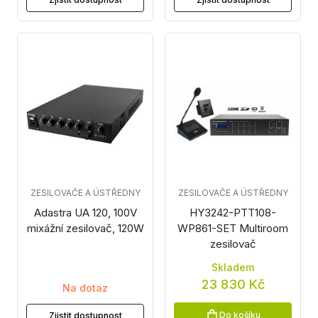
ZESILOVAČE A ÚSTŘEDNY
ZESILOVAČE A ÚSTŘEDNY
Adastra UA 120, 100V
HY3242-PTT108-
mixážní zesilovač, 120W
WP861-SET Multiroom
zesilovač
Skladem
23 830 Kč
Na dotaz
Do košíku
Zjistit dostupnost