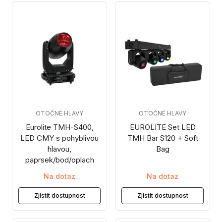
OTOČNÉ HLAVY
OTOČNÉ HLAVY
Eurolite TMH-S400,
EUROLITE Set LED
LED CMY s pohyblivou
TMH Bar S120 + Soft
hlavou,
Bag
paprsek/bod/oplach
Na dotaz
Na dotaz
Zjistit dostupnost
Zjistit dostupnost