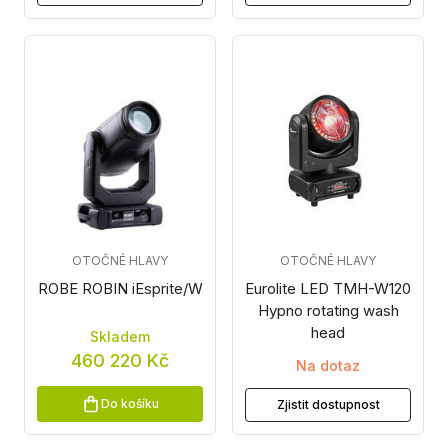
OTOČNÉ HLAVY
OTOČNÉ HLAVY
ROBE ROBIN iEsprite/W
Eurolite LED TMH-W120
Hypno rotating wash
head
Skladem
460 220 Kč
Na dotaz
Do košíku
Zjistit dostupnost