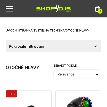
0
ÚVODNÍ STRÁNKA
/
SVĚTELNÁ TECHNIKA
/
OTOČNÉ HLAVY
Pokročilé filtrování
SEŘADIT PODLE:
OTOČNÉ HLAVY
Relevance
-11 %