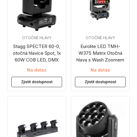
OTOČNÉ HLAVY
OTOČNÉ HLAVY
Stagg SPECTER 60-0,
Eurolite LED TMH-
otočná hlavice Spot, 1x
W375 Matrix Otočná
60W COB LED, DMX
hlava s Wash Zoomem
Na dotaz
Na dotaz
Zjistit dostupnost
Zjistit dostupnost