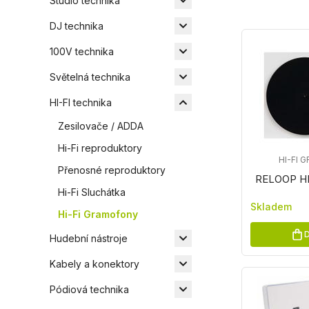
Studio technika
DJ technika
100V technika
Světelná technika
HI-FI technika
Zesilovače / ADDA
Hi-Fi reproduktory
HI-FI
Přenosné reproduktory
RELOOP HI
Hi-Fi Sluchátka
Skladem
Hi-Fi Gramofony
D
Hudební nástroje
Kabely a konektory
Pódiová technika