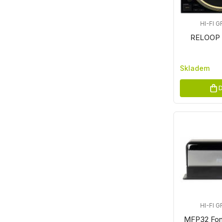
HI-FI
RELOOP 
Skladem
D
HI-FI
MFP32 Fone