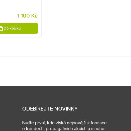
1 100 Kč
Do košíku
ODEBÍREJTE NOVINKY
Buďte první, kdo získá nejnovější informace
o trendech, propagačních akcích a mnoho