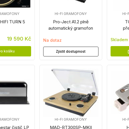
 GRAMOFONY
HI-FI GRAMOFONY
HI-
HIFI TURN 5
Pro-Ject A1.2 plně
T
automatický gramofon
př
19 590 Kč
Skladem
Na dotaz
o košíku
Zjistit dostupnost
 GRAMOFONY
HI-FI GRAMOFONY
HI-
star čistič LP
MAD-RT300SP-MKII