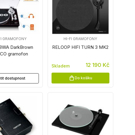
FI GRAMOFONY
HI-FI GRAMOFONY
8WA DarkBrown
RELOOP HIFI TURN 3 MK2
CO gramofon
12 190 Kč
Skladem
z
Do košíku
stit dostupnost