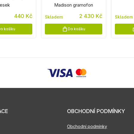
esek
Madison gramofon
440 Kč
2 430 Kč
Skladem
Skladem
o košíku
Do košíku
ACE
OBCHODNÍ PODMÍNKY
Obchodní podmínky