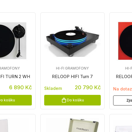
 GRAMOFONY
HI-FI GRAMOFONY
HI-
FI TURN 2 WH
RELOOP HIFI Turn 7
RELOOP
6 890 Kč
20 790 Kč
Skladem
Na dota
o košíku
Do košíku
Zji