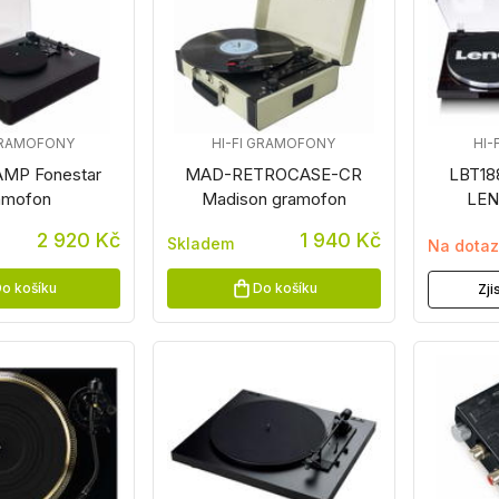
 GRAMOFONY
HI-FI GRAMOFONY
HI-
MP Fonestar
MAD-RETROCASE-CR
LBT18
amofon
Madison gramofon
LEN
2 920 Kč
1 940 Kč
Skladem
Na dota
o košíku
Do košíku
Zji