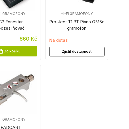
FI GRAMOFONY
HI-FI GRAMOFONY
C2 Fonestar
Pro-Ject T1 BT Piano OM5e
edzesilňovač
gramofon
860 Kč
Na dotaz
Do košíku
Zjistit dostupnost
FI GRAMOFONY
HEADCART