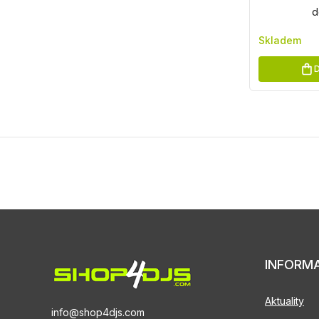
d
Skladem
D
INFORM
Aktuality
info@shop4djs.com