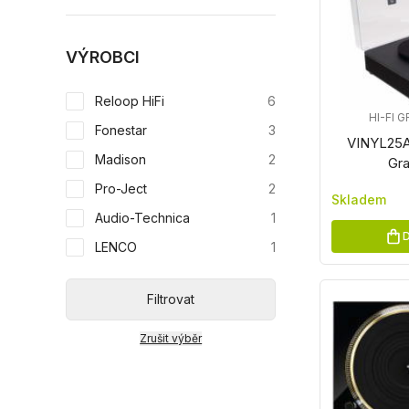
VÝROBCI
Reloop HiFi
6
HI-FI
Fonestar
3
VINYL25A
Madison
2
Gr
Pro-Ject
2
Skladem
Audio-Technica
1
D
LENCO
1
Filtrovat
Zrušit výběr