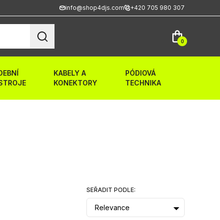
info@shop4djs.com
+420 705 980 307
0
DEBNÍ
KABELY A
PÓDIOVÁ
STROJE
KONEKTORY
TECHNIKA
SEŘADIT PODLE:
Relevance