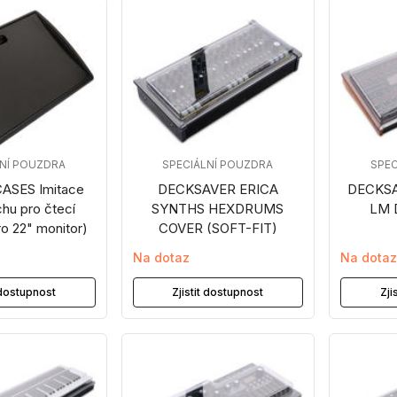
LNÍ POUZDRA
SPECIÁLNÍ POUZDRA
SPEC
ASES Imitace
DECKSAVER ERICA
DECKSA
hu pro čtecí
SYNTHS HEXDRUMS
LM 
ro 22" monitor)
COVER (SOFT-FIT)
Na dotaz
Na dota
t dostupnost
Zjistit dostupnost
Zji