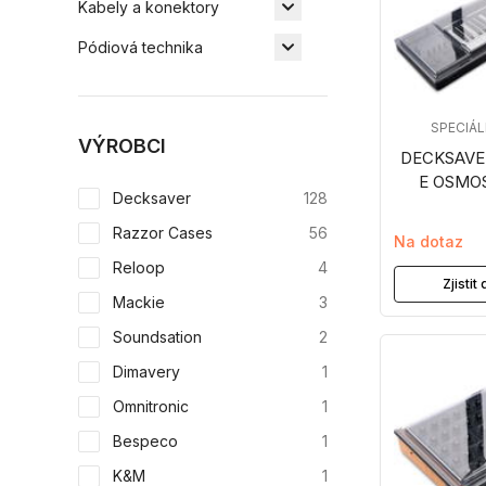
Kabely a konektory
Pódiová technika
SPECIÁ
VÝROBCI
DECKSAVE
E OSMOS
Decksaver
128
Razzor Cases
56
Na dotaz
Reloop
4
Zjisti
Mackie
3
Soundsation
2
Dimavery
1
Omnitronic
1
Bespeco
1
K&M
1