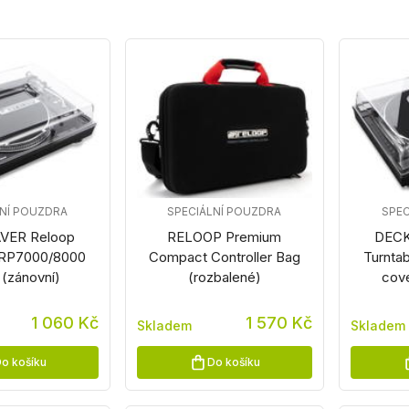
LNÍ POUZDRA
SPECIÁLNÍ POUZDRA
SPEC
VER Reloop
RELOOP Premium
DECK
 RP7000/8000
Compact Controller Bag
Turnta
 (zánovní)
(rozbalené)
cove
1 060 Kč
1 570 Kč
Skladem
Skladem
o košíku
Do košíku