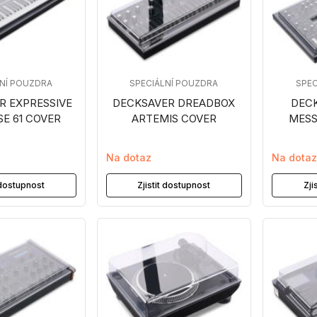
LNÍ POUZDRA
SPECIÁLNÍ POUZDRA
SPEC
R EXPRESSIVE
DECKSAVER DREADBOX
DEC
E 61 COVER
ARTEMIS COVER
MESS
Na dotaz
Na dota
t dostupnost
Zjistit dostupnost
Zji