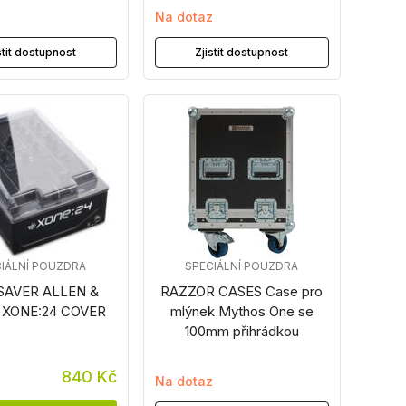
z
Na dotaz
stit dostupnost
Zjistit dostupnost
IÁLNÍ POUZDRA
SPECIÁLNÍ POUZDRA
SAVER ALLEN &
RAZZOR CASES Case pro
 XONE:24 COVER
mlýnek Mythos One se
100mm přihrádkou
840 Kč
Na dotaz