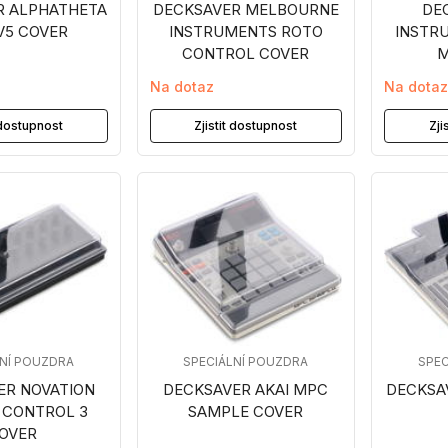
R ALPHATHETA
DECKSAVER MELBOURNE
DE
V5 COVER
INSTRUMENTS ROTO
INSTR
CONTROL COVER
M
Na dotaz
Na dota
t dostupnost
Zjistit dostupnost
Zji
LNÍ POUZDRA
SPECIÁLNÍ POUZDRA
SPEC
ER NOVATION
DECKSAVER AKAI MPC
DECKSA
 CONTROL 3
SAMPLE COVER
OVER