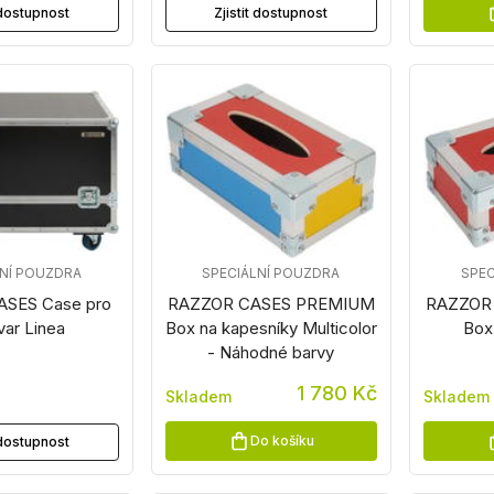
t dostupnost
Zjistit dostupnost
LNÍ POUZDRA
SPECIÁLNÍ POUZDRA
SPEC
SES Case pro
RAZZOR CASES PREMIUM
RAZZOR
var Linea
Box na kapesníky Multicolor
Box
- Náhodné barvy
1 780 Kč
Skladem
Skladem
Do košíku
t dostupnost