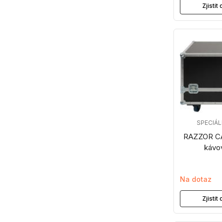
Zjisti
SPECIÁ
RAZZOR CA
kávo
Na dotaz
Zjisti