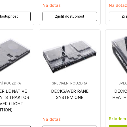
Na dotaz
Na dota
t dostupnost
Zjistit dostupnost
Zji
LNÍ POUZDRA
SPECIÁLNÍ POUZDRA
SPEC
R LE NATIVE
DECKSAVER RANE
DECK
NTS TRAKTOR
SYSTEM ONE
HEATH
VER (LIGHT
ITION)
Skladem
Na dotaz