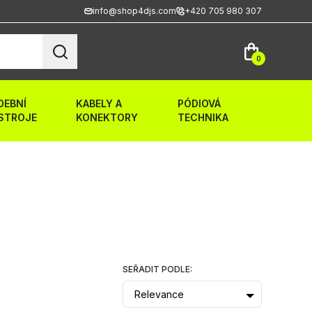
info@shop4djs.com
+420 705 980 307
0
DEBNÍ
KABELY A
PÓDIOVÁ
STROJE
KONEKTORY
TECHNIKA
SEŘADIT PODLE:
Relevance