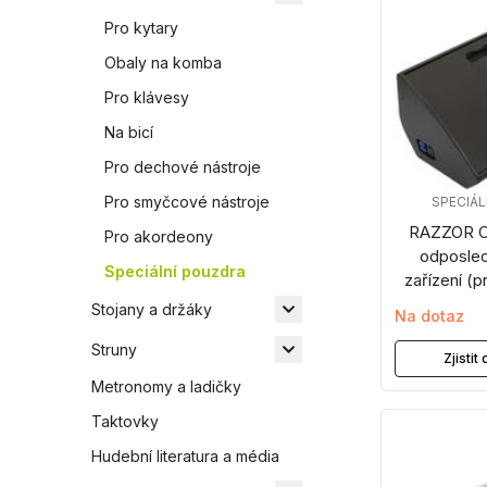
Pro kytary
Obaly na komba
Pro klávesy
Na bicí
Pro dechové nástroje
Pro smyčcové nástroje
SPECIÁ
RAZZOR C
Pro akordeony
odposlec
Speciální pouzdra
zařízení (p
Stojany a držáky
Na dotaz
Struny
Zjisti
Metronomy a ladičky
Taktovky
Hudební literatura a média