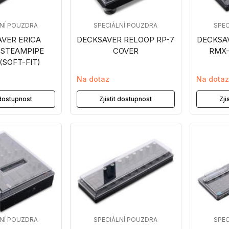
LNÍ POUZDRA
SPECIÁLNÍ POUZDRA
SPEC
VER ERICA
DECKSAVER RELOOP RP-7
DECKSA
 STEAMPIPE
COVER
RMX-
(SOFT-FIT)
Na dotaz
Na dota
t dostupnost
Zjistit dostupnost
Zji
LNÍ POUZDRA
SPECIÁLNÍ POUZDRA
SPEC