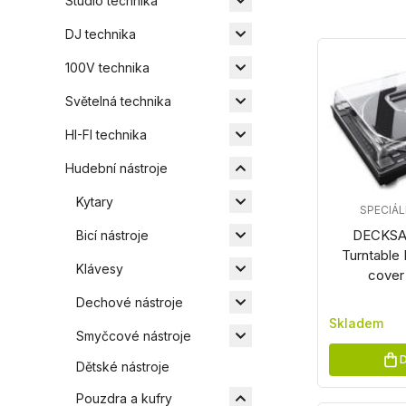
Studio technika
DJ technika
100V technika
Světelná technika
HI-FI technika
Hudební nástroje
Kytary
SPECIÁ
DECKSA
Bicí nástroje
Turntable
Klávesy
cover
Dechové nástroje
Skladem
Smyčcové nástroje
D
Dětské nástroje
Pouzdra a kufry