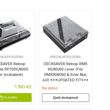
IÁLNÍ POUZDRA
SPECIÁLNÍ POUZDRA
SAVER Reloop
DECKSAVER Reloop RMX
ble RP7000/8000
90/80/60 cover (Fits
r (rozbalené)
RMX908060 & Ecler Nuo
4.0) ***UPDATED FIT***
1 160 Kč
Na dotaz
Do košíku
Zjistit dostupnost