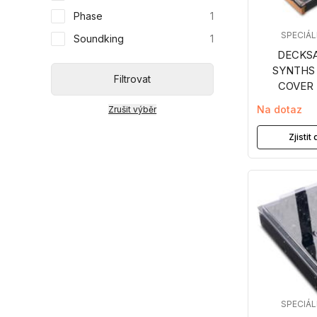
Phase
1
SPECIÁ
Soundking
1
DECKSA
SYNTHS
Filtrovat
COVER 
Na dotaz
Zrušit výběr
Zjisti
SPECIÁ