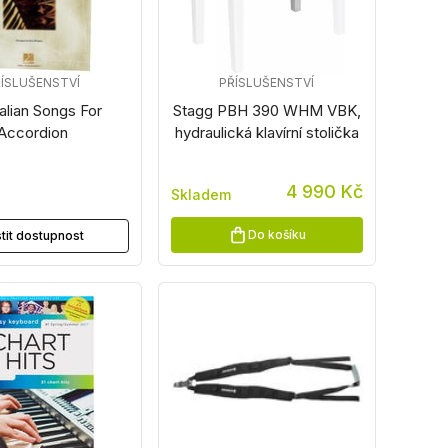
ÍSLUŠENSTVÍ
PŘÍSLUŠENSTVÍ
alian Songs For
Stagg PBH 390 WHM VBK,
Accordion
hydraulická klavírní stolička
4 990 Kč
Skladem
z
Do košíku
stit dostupnost