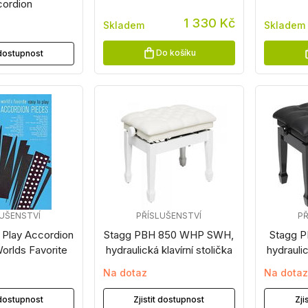
ordion
1 330 Kč
Skladem
Skladem
Do košíku
t dostupnost
LUŠENSTVÍ
PŘÍSLUŠENSTVÍ
PŘ
 Play Accordion
Stagg PBH 850 WHP SWH,
Stagg 
orlds Favorite
hydraulická klavírní stolička
hydraulic
Na dotaz
Na dota
t dostupnost
Zjistit dostupnost
Zji