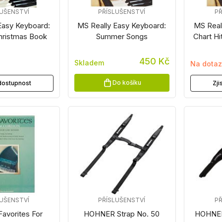
LUŠENSTVÍ
PŘÍSLUŠENSTVÍ
PŘ
Easy Keyboard:
MS Really Easy Keyboard:
MS Real
ristmas Book
Summer Songs
Chart Hi
450 Kč
Skladem
Na dota
Do košíku
t dostupnost
Zji
LUŠENSTVÍ
PŘÍSLUŠENSTVÍ
PŘ
Favorites For
HOHNER Strap No. 50
HOHNER