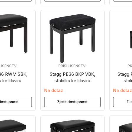
LUŠENSTVÍ
PŘÍSLUŠENSTVÍ
PŘ
36 RWM SBK,
Stagg PB36 BKP VBK,
Stagg
a ke klavíru
stolička ke klavíru
stol
Na dotaz
Na dota
t dostupnost
Zjistit dostupnost
Zji