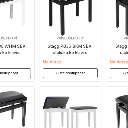
LUŠENSTVÍ
PŘÍSLUŠENSTVÍ
PŘ
36 WHM SBK,
Stagg PB36 BKM SBK,
Stagg
a ke klavíru
stolička ke klavíru
stol
Na dotaz
Na dota
t dostupnost
Zjistit dostupnost
Zji