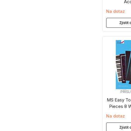
Acc
Na dotaz
Zjisti
PŘÍS
MS Easy To
Pieces 8 W
Na dotaz
Zjisti