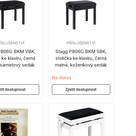
ÍSLUŠENSTVÍ
PŘÍSLUŠENSTVÍ
PB06G BKM VBK,
Stagg PB06G BKM SBK,
a ke klavíru, černá
stolička ke klavíru, černá
 sametový sedák
matná, koženkový sedák
z
Na dotaz
stit dostupnost
Zjistit dostupnost