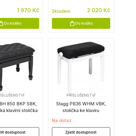
1 970 Kč
2 020 Kč
Skladem
Do košíku
Do košíku
ÍSLUŠENSTVÍ
PŘÍSLUŠENSTVÍ
PBH 850 BKP SBK,
Stagg PB36 WHM VBK,
ká klavírní stolička
stolička ke klavíru
z
Na dotaz
stit dostupnost
Zjistit dostupnost