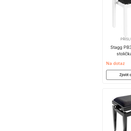
PŘÍS
Stagg PB
stoličk
Na dotaz
Zjisti