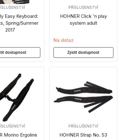
ÍSLUŠENSTVÍ
PŘÍSLUŠENSTVÍ
ly Easy Keyboard:
HOHNER Click 'n play
ts, Spring/Summer
system adult
2017
z
Na dotaz
stit dostupnost
Zjistit dostupnost
ÍSLUŠENSTVÍ
PŘÍSLUŠENSTVÍ
 Morino Ergoline
HOHNER Strap No. 53