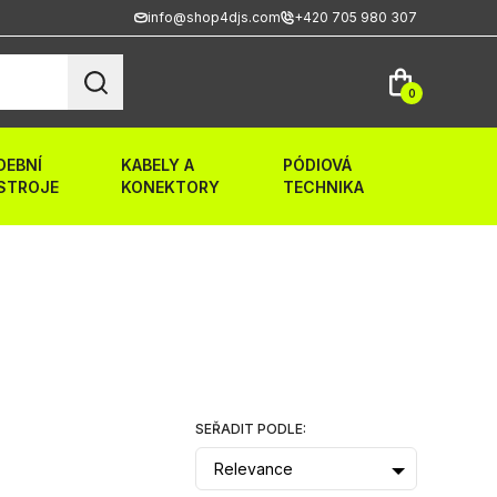
info@shop4djs.com
+420 705 980 307
0
DEBNÍ
KABELY A
PÓDIOVÁ
STROJE
KONEKTORY
TECHNIKA
SEŘADIT PODLE:
Relevance