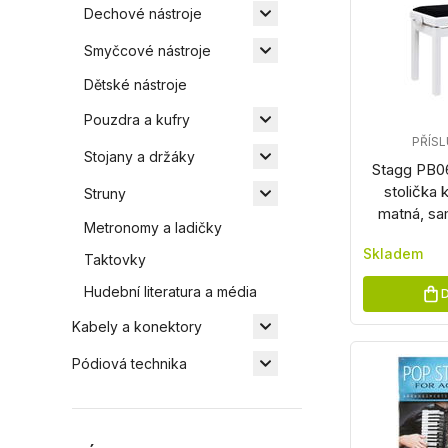
Dechové nástroje
Smyčcové nástroje
Dětské nástroje
Pouzdra a kufry
PŘÍS
Stojany a držáky
Stagg PB
stolička k
Struny
matná, sa
Metronomy a ladičky
Skladem
Taktovky
Hudební literatura a média
D
Kabely a konektory
Pódiová technika