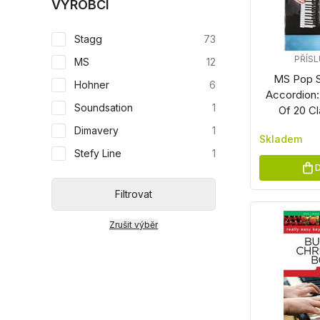
VÝROBCI
Stagg
73
PŘÍS
MS
12
MS Pop S
Hohner
6
Accordion
Soundsation
1
Of 20 C
Dimavery
1
Skladem
Stefy Line
1
D
Filtrovat
Zrušit výběr