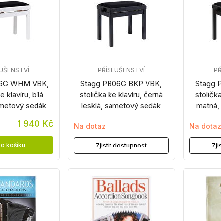
LUŠENSTVÍ
PŘÍSLUŠENSTVÍ
PŘ
06G WHM VBK,
Stagg PB06G BKP VBK,
Stagg 
e klavíru, bílá
stolička ke klavíru, černá
stoličk
metový sedák
lesklá, sametový sedák
matná,
1 940 Kč
Na dotaz
Na dota
o košíku
Zjistit dostupnost
Zji