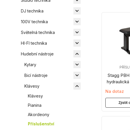
Studio technika
DJ technika
100V technika
Světelná technika
HI-FI technika
Hudební nástroje
Kytary
PŘÍS
Stagg PBH
Bicí nástroje
hydraulická 
Klávesy
Na dotaz
Klávesy
Zjisti
Pianina
Akordeony
Příslušenství