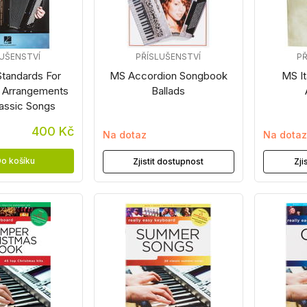
LUŠENSTVÍ
PŘÍSLUŠENSTVÍ
PŘ
tandards For
MS Accordion Songbook
MS It
: Arrangements
Ballads
lassic Songs
400 Kč
Na dotaz
Na dota
o košíku
Zjistit dostupnost
Zji