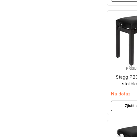
PŘÍS
Stagg PB
stoličk
Na dotaz
Zjisti