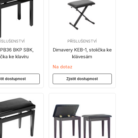
ÍSLUŠENSTVÍ
PŘÍSLUŠENSTVÍ
 PB36 BKP SBK,
Dimavery KEB-1, stolička ke
ička ke klavíru
klávesám
z
Na dotaz
stit dostupnost
Zjistit dostupnost