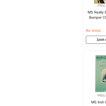
PŘÍS
MS Really 
Bumper Ch
Na dotaz
Zjisti
PŘÍS
MS Irish 