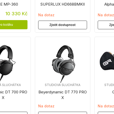
E MP-360
SUPERLUX HD668BMKII
Alph
10 330 Kč
Na dotaz
Na dota
o košíku
Zjistit dostupnost
Zji
Á SLUCHÁTKA
STUDIOVÁ SLUCHÁTKA
STUD
ic DT 700 PRO
Beyerdynamic DT 770 PRO
X
X
Na dotaz
Na dota