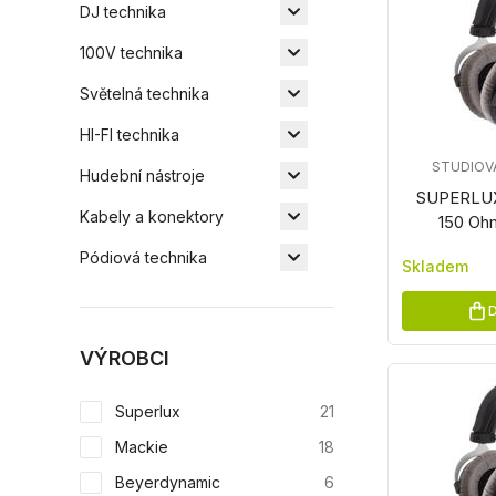
DJ technika
100V technika
Světelná technika
HI-FI technika
STUDIOV
Hudební nástroje
SUPERLU
Kabely a konektory
150 Oh
Pódiová technika
Skladem
D
VÝROBCI
Superlux
21
Mackie
18
Beyerdynamic
6