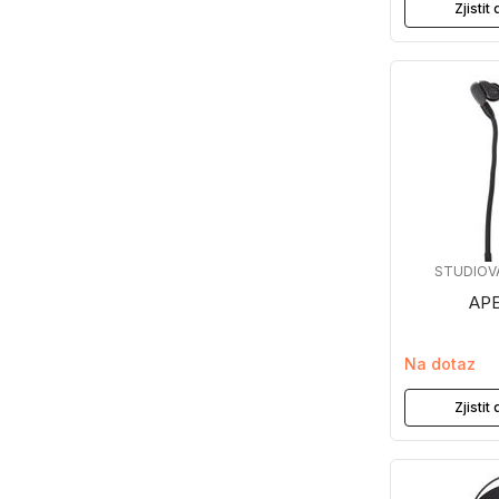
Zjisti
STUDIOV
APE
Na dotaz
Zjisti