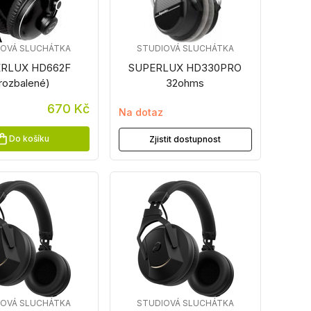
IOVÁ SLUCHÁTKA
STUDIOVÁ SLUCHÁTKA
RLUX HD662F
SUPERLUX HD330PRO
rozbalené)
32ohms
670 Kč
Na dotaz
Do košíku
Zjistit dostupnost
IOVÁ SLUCHÁTKA
STUDIOVÁ SLUCHÁTKA