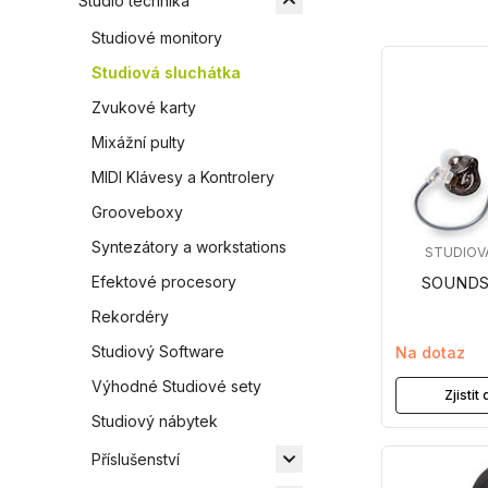
Studio technika
Studiové monitory
Studiová sluchátka
Zvukové karty
Mixážní pulty
MIDI Klávesy a Kontrolery
Grooveboxy
Syntezátory a workstations
STUDIOV
Efektové procesory
SOUNDS
Rekordéry
Studiový Software
Na dotaz
Výhodné Studiové sety
Zjisti
Studiový nábytek
Příslušenství