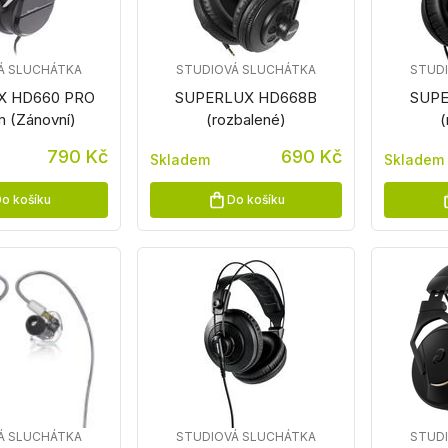
Á SLUCHÁTKA
STUDIOVÁ SLUCHÁTKA
STUD
X HD660 PRO
SUPERLUX HD668B
SUPE
m (Zánovní)
(rozbalené)
(
790 Kč
690 Kč
Skladem
Skladem
o košíku
Do košíku
Á SLUCHÁTKA
STUDIOVÁ SLUCHÁTKA
STUD