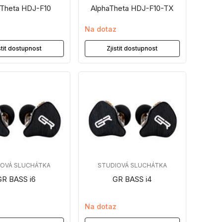
aTheta HDJ-F10
AlphaTheta HDJ-F10-TX
z
Na dotaz
stit dostupnost
Zjistit dostupnost
IOVÁ SLUCHÁTKA
STUDIOVÁ SLUCHÁTKA
GR BASS i6
GR BASS i4
z
Na dotaz