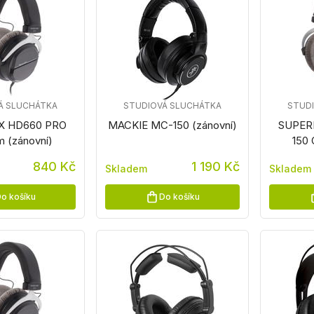
Á SLUCHÁTKA
STUDIOVÁ SLUCHÁTKA
STUD
X HD660 PRO
MACKIE MC-150 (zánovní)
SUPER
m (zánovní)
150 
840 Kč
1 190 Kč
Skladem
Skladem
o košíku
Do košíku