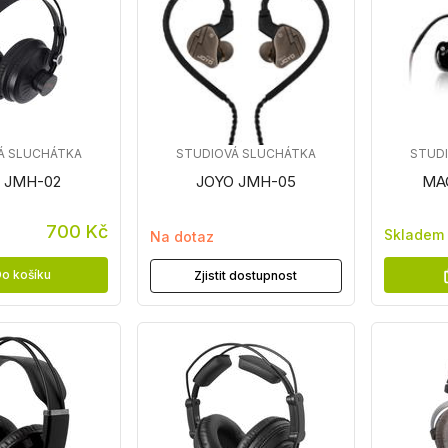
Á SLUCHÁTKA
STUDIOVÁ SLUCHÁTKA
STUD
 JMH-02
JOYO JMH-05
MA
700 Kč
Skladem
Na dotaz
o košíku
Zjistit dostupnost