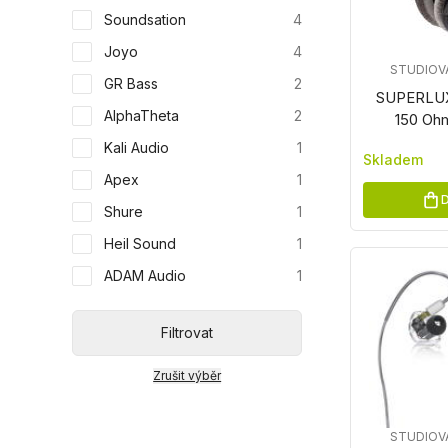
Soundsation
4
Joyo
4
STUDIOV
GR Bass
2
SUPERLU
AlphaTheta
2
150 Oh
Kali Audio
1
Skladem
Apex
1
D
Shure
1
Heil Sound
1
ADAM Audio
1
Filtrovat
Zrušit výběr
STUDIOV