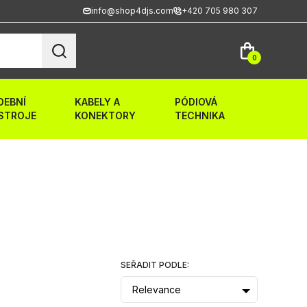
info@shop4djs.com
+420 705 980 307
0
DEBNÍ
KABELY A
PÓDIOVÁ
STROJE
KONEKTORY
TECHNIKA
SEŘADIT PODLE:
Relevance