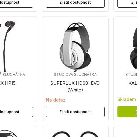
t dostupnost
Zjistit dostupnost
Zji
Á SLUCHÁTKA
STUDIOVÁ SLUCHÁTKA
STUD
X HP15
SUPERLUX HD681 EVO
KAL
(White)
Skladem
Na dotaz
t dostupnost
Zjistit dostupnost