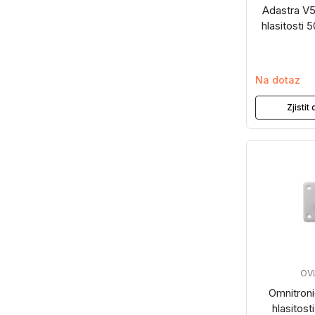
Adastra V
hlasitosti 
Na dotaz
Zjisti
OV
Omnitron
hlasitost