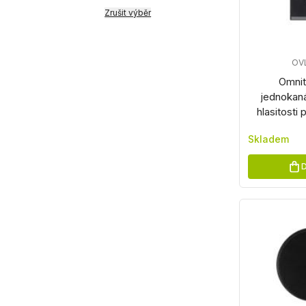
Zrušit výběr
OV
Omnit
jednokan
hlasitost
Skladem
D