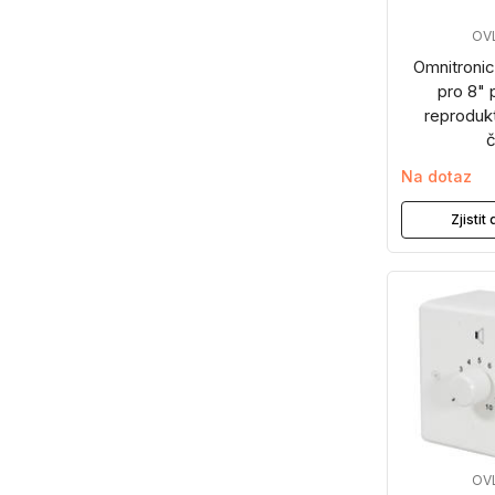
OV
Omnitronic
pro 8"
reproduk
č
Na dotaz
Zjisti
OV