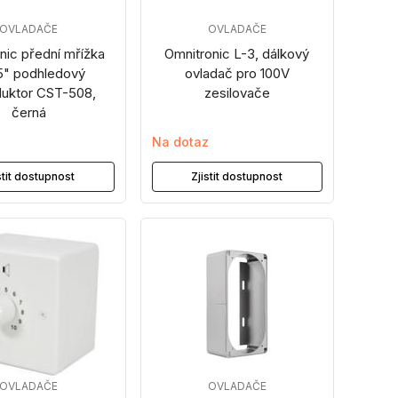
OVLADAČE
OVLADAČE
nic přední mřížka
Omnitronic L-3, dálkový
5" podhledový
ovladač pro 100V
duktor CST-508,
zesilovače
černá
z
Na dotaz
stit dostupnost
Zjistit dostupnost
OVLADAČE
OVLADAČE