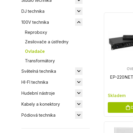
Studio technika
DJ technika
100V technika
Reproboxy
Zesilovače a ústředny
Ovladače
Transformátory
OV
Světelná technika
EP-220NET 
HI-FI technika
Hudební nástroje
Skladem
Kabely a konektory
D
Pódiová technika