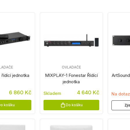
LADAČE
OVLADAČE
řídící jednotka
MIXPLAY-1 Fonestar Řídící
ArtSound
jednotka
6 860 Kč
4 640 Kč
Skladem
Na dota
o košíku
Do košíku
Zji