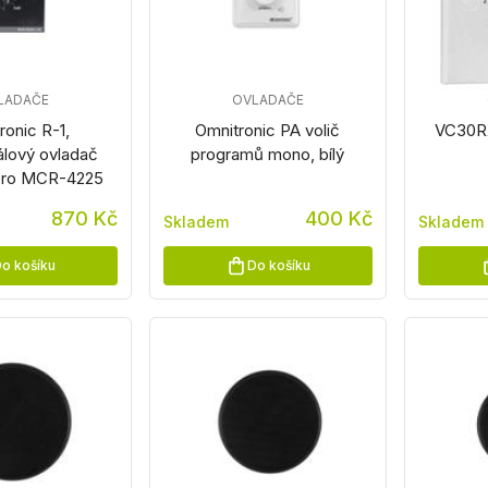
LADAČE
OVLADAČE
ronic R-1,
Omnitronic PA volič
VC30RX
álový ovladač
programů mono, bílý
i pro MCR-4225
870 Kč
400 Kč
Skladem
Skladem
o košíku
Do košíku