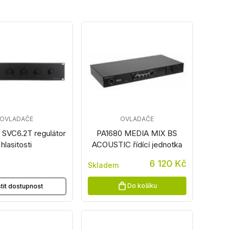
OVLADAČE
OVLADAČE
 SVC6.2T regulátor
PA1680 MEDIA MIX BS
hlasitosti
ACOUSTIC řídící jednotka
6 120 Kč
Skladem
z
Do košíku
stit dostupnost