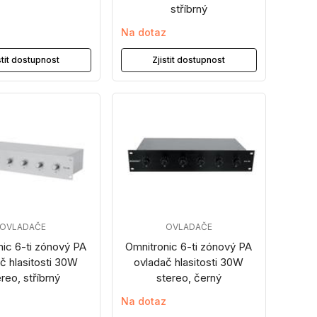
stříbrný
z
Na dotaz
stit dostupnost
Zjistit dostupnost
OVLADAČE
OVLADAČE
nic 6-ti zónový PA
Omnitronic 6-ti zónový PA
č hlasitosti 30W
ovladač hlasitosti 30W
reo, stříbrný
stereo, černý
z
Na dotaz