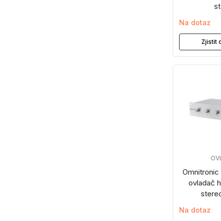
st
Na dotaz
Zjisti
OV
Omnitronic
ovladač h
stereo
Na dotaz