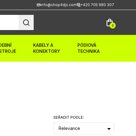
info@shop4djs.com
+420 705 980 307
0
DEBNÍ
KABELY A
PÓDIOVÁ
STROJE
KONEKTORY
TECHNIKA
SEŘADIT PODLE:
Relevance