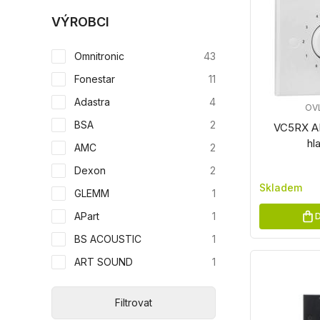
VÝROBCI
Omnitronic
43
Fonestar
11
Adastra
4
OV
BSA
2
VC5RX AM
hla
AMC
2
Dexon
2
Skladem
GLEMM
1
APart
1
D
BS ACOUSTIC
1
ART SOUND
1
Filtrovat