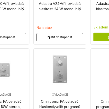
50-VR, ovladač
Adastra V24-VR, ovladač
Adastra
50 W mono, bílý
hlasitosti 24 W mono, bílý
hlasitos
Skladem
Na dotaz
t dostupnost
Zjistit dostupnost
LADAČE
OVLADAČE
ic PA ovladač
Omnitronic PA ovladač
Omni
i 10W stereo,
hlasitosti/volič programů
program