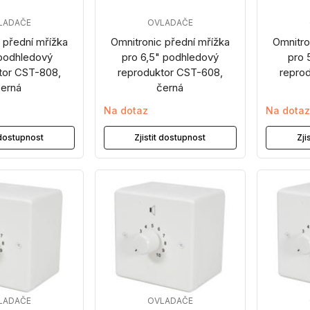
LADAČE
OVLADAČE
 přední mřížka
Omnitronic přední mřížka
Omnitro
 podhledový
pro 6,5" podhledový
pro 
tor CST-808,
reproduktor CST-608,
repro
erná
černá
Na dotaz
Na dota
t dostupnost
Zjistit dostupnost
Zji
LADAČE
OVLADAČE