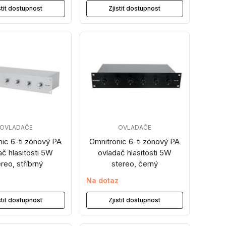
stit dostupnost
Zjistit dostupnost
OVLADAČE
OVLADAČE
nic 6-ti zónový PA
Omnitronic 6-ti zónový PA
ač hlasitosti 5W
ovladač hlasitosti 5W
reo, stříbrný
stereo, černý
z
Na dotaz
stit dostupnost
Zjistit dostupnost