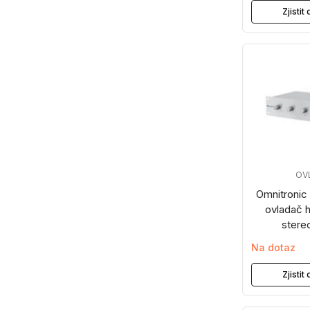
Zjisti
OV
Omnitronic
ovladač h
stereo
Na dotaz
Zjisti