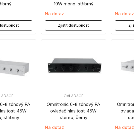
říbrný
10W mono, stříbrný
Na dotaz
Na dota
t dostupnost
Zjistit dostupnost
Zji
LADAČE
OVLADAČE
 6-ti zónový PA
Omnitronic 6-ti zónový PA
Omnitro
lasitosti 45W
ovladač hlasitosti 45W
ovlada
, stříbrný
stereo, černý
ste
Na dotaz
Na dota