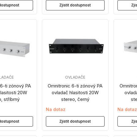
t dostupnost
Zjistit dostupnost
Zji
LADAČE
OVLADAČE
 6-ti zónový PA
Omnitronic 6-ti zónový PA
Omnitro
lasitosti 20W
ovladač hlasitosti 20W
ovlad
, stříbrný
stereo, černý
ste
Na dotaz
Na dota
t dostupnost
Zjistit dostupnost
Zji