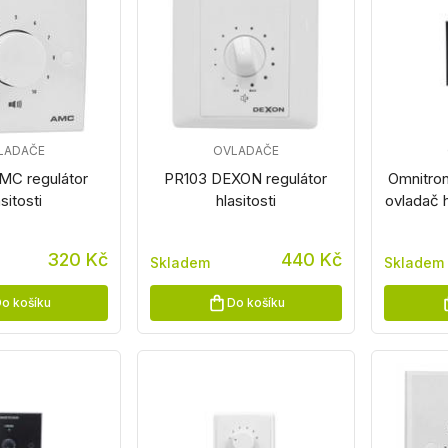
LADAČE
OVLADAČE
C regulátor
PR103 DEXON regulátor
Omnitron
sitosti
hlasitosti
ovladač 
320 Kč
440 Kč
Skladem
Skladem
o košíku
Do košíku