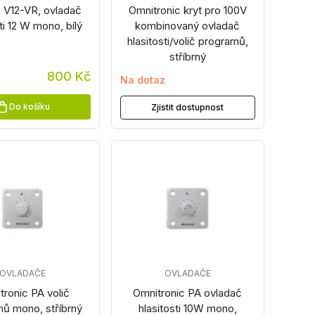
 V12-VR, ovladač
Omnitronic kryt pro 100V
ti 12 W mono, bílý
kombinovaný ovladač
hlasitosti/volič programů,
stříbrný
800 Kč
Na dotaz
Do košíku
Zjistit dostupnost
OVLADAČE
OVLADAČE
tronic PA volič
Omnitronic PA ovladač
ů mono, stříbrný
hlasitosti 10W mono,