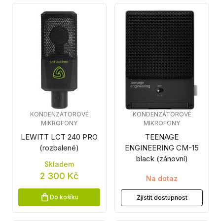
KONDENZÁTOROVÉ
KONDENZÁTOROVÉ
MIKROFONY
MIKROFONY
LEWITT LCT 240 PRO
TEENAGE
(rozbalené)
ENGINEERING CM-15
black (zánovní)
Skladem
2 300 Kč
Na dotaz
Do košíku
Zjistit dostupnost