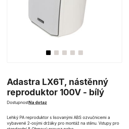
Adastra LX6T, nástěnný
reproduktor 100V - bílý
Dostupnost
Na dotaz
Lehký PA reproduktor s lisovanými ABS ozvučnicemi a
vybavené 2-osými držáky pro montáž na stěnu. Vstupy pro
standardní 8 Ohmový provoz nebo…