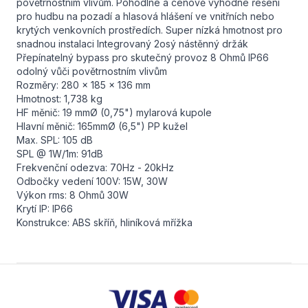
povětrnostním vlivům. Pohodlné a cenově výhodné řešení
pro hudbu na pozadí a hlasová hlášení ve vnitřních nebo
krytých venkovních prostředích. Super nízká hmotnost pro
snadnou instalaci Integrovaný 2osý nástěnný držák
Přepínatelný bypass pro skutečný provoz 8 Ohmů IP66
odolný vůči povětrnostním vlivům
Rozměry: 280 x 185 x 136 mm
Hmotnost: 1,738 kg
HF měnič: 19 mmØ (0,75") mylarová kupole
Hlavní měnič: 165mmØ (6,5") PP kužel
Max. SPL: 105 dB
SPL @ 1W/1m: 91dB
Frekvenční odezva: 70Hz - 20kHz
Odbočky vedení 100V: 15W, 30W
Výkon rms: 8 Ohmů 30W
Krytí IP: IP66
Konstrukce: ABS skříň, hliníková mřížka