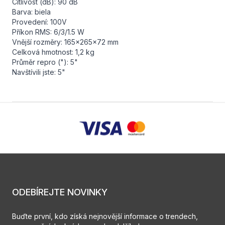
Citlivost (dB): 90 dB
Barva: biela
Provedení: 100V
Příkon RMS: 6/3/1.5 W
Vnější rozměry: 165x265x72 mm
Celková hmotnost: 1,2 kg
Průměr repro ("): 5"
Navštívili jste: 5"
ODEBÍREJTE NOVINKY
Buďte první, kdo získá nejnovější informace o trendech,