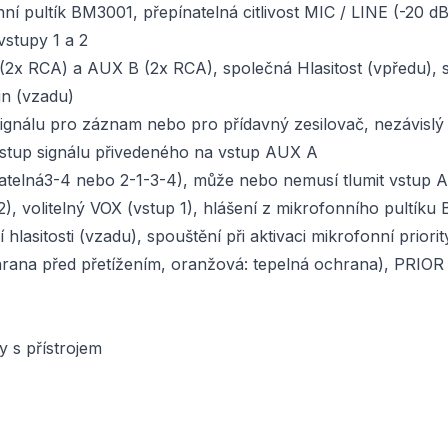
nní pultík BM3001, přepínatelná citlivost MIC / LINE (-2
vstupy 1 a 2
(2x RCA) a AUX B (2x RCA), společná Hlasitost (vpředu),
in (vzadu)
gnálu pro záznam nebo pro přídavný zesilovač, nezávisl
tup signálu přivedeného na vstup AUX A
ínatelná3-4 nebo 2-1-3-4), může nebo nemusí tlumit vstup
-2), volitelný VOX (vstup 1), hlášení z mikrofonního pultíku
asitosti (vzadu), spouštění při aktivaci mikrofonní priorit
ana před přetížením, oranžová: tepelná ochrana), PRIOR (žl
 s přístrojem