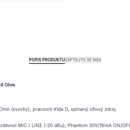
POPIS PRODUKTU
ZEPTEJTE SE NÁS
o 4 Ohm
m (svorky), pracovní třída D, spínaný síťový zdroj
lná citlivost MIC / LINE (-20 dBu), Phantom 30V/18mA ON/