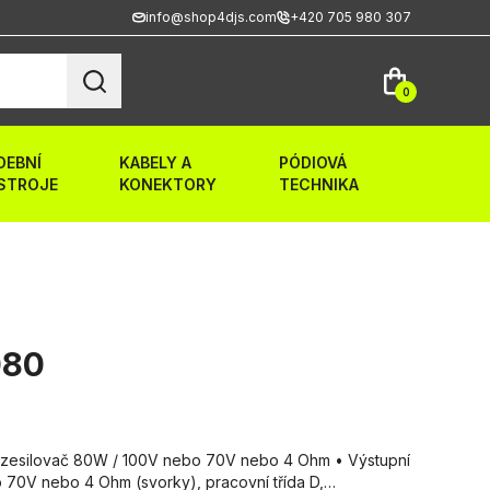
info@shop4djs.com
+420 705 980 307
0
DEBNÍ
KABELY A
PÓDIOVÁ
STROJE
KONEKTORY
TECHNIKA
080
 zesilovač 80W / 100V nebo 70V nebo 4 Ohm • Výstupní
70V nebo 4 Ohm (svorky), pracovní třída D,…