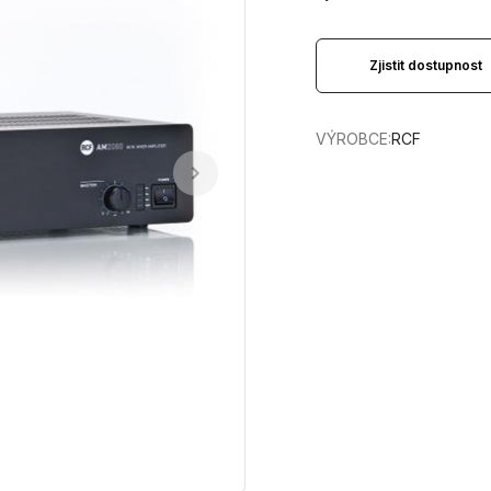
Zjistit dostupnost
VÝROBCE:
RCF