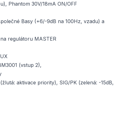
0 dBu), Phantom 30V/18mA ON/OFF
 společné Basy (+6/-9dB na 100Hz, vzadu) a
ý na regulátoru MASTER
 AUX
 BM3001 (vstup 2),
y
utá: aktivace priority), SIG/PK (zelená: -15dB,