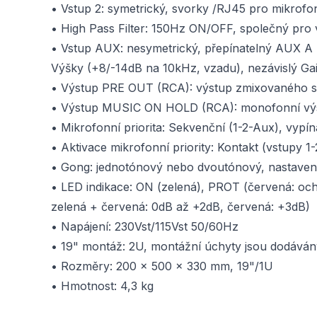
• Vstup 2: symetrický, svorky /RJ45 pro mikrofo
• High Pass Filter: 150Hz ON/OFF, společný pro 
• Vstup AUX: nesymetrický, přepínatelný AUX A 
Výšky (+8/-14dB na 10kHz, vzadu), nezávislý Ga
• Výstup PRE OUT (RCA): výstup zmixovaného si
• Výstup MUSIC ON HOLD (RCA): monofonní výs
• Mikrofonní priorita: Sekvenční (1-2-Aux), vyp
• Aktivace mikrofonní priority: Kontakt (vstupy 1
• Gong: jednotónový nebo dvoutónový, nastavení hl
• LED indikace: ON (zelená), PROT (červená: ochr
zelená + červená: 0dB až +2dB, červená: +3dB)
• Napájení: 230Vst/115Vst 50/60Hz
• 19" montáž: 2U, montážní úchyty jsou dodávány
• Rozměry: 200 x 500 x 330 mm, 19"/1U
• Hmotnost: 4,3 kg