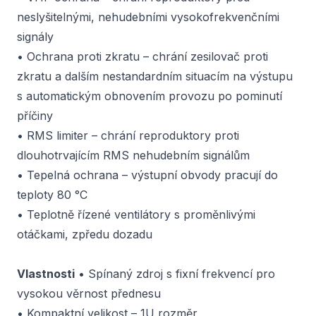
neslyšitelnými, nehudebními vysokofrekvenčními
signály
• Ochrana proti zkratu – chrání zesilovač proti
zkratu a dalším nestandardním situacím na výstupu
s automatickým obnovením provozu po pominutí
příčiny
• RMS limiter – chrání reproduktory proti
dlouhotrvajícím RMS nehudebním signálům
• Tepelná ochrana – výstupní obvody pracují do
teploty 80 °C
• Teplotně řízené ventilátory s proměnlivými
otáčkami, zpředu dozadu
Vlastnosti
• Spínaný zdroj s fixní frekvencí pro
vysokou věrnost přednesu
• Kompaktní velikost – 1U rozměr