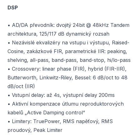
DSP
• AD/DA převodník: dvojitý 24bit @ 48kHz Tandem
architektura, 125/117 dB dynamický rozsah
• Nezávislé ekvalizéry na vstupu i výstupu, Raised-
Cosine, zakázkové FIR, parametrické IIR: peaking,
shelving, all-pass, band-pass, band-stop, hi/lo-pass
• Crossovery: linear phase (FIR), hybrid (FIR-IIR),
Butterworth, Linkwitz-Riley, Bessel: 6 dB/oct to 48
dB/oct (IIR)
• Vstupní delay: až 4s, výstupní delay 200ms
• Aktivní kompenzace útlumu reproduktorových
kabelů „Active Damping control“
• Limitery: TruePower, RMS napěťový, RMS
proudový, Peak Limiter