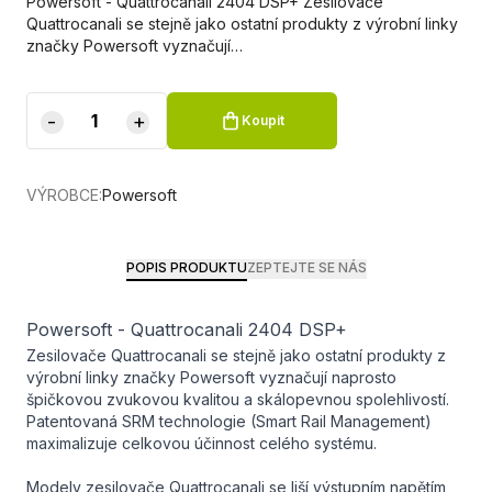
Powersoft - Quattrocanali 2404 DSP+ Zesilovače
Quattrocanali se stejně jako ostatní produkty z výrobní linky
značky Powersoft vyznačují…
-
+
Koupit
VÝROBCE:
Powersoft
POPIS PRODUKTU
ZEPTEJTE SE NÁS
Powersoft - Quattrocanali 2404 DSP+
Zesilovače Quattrocanali se stejně jako ostatní produkty z
výrobní linky značky Powersoft vyznačují naprosto
špičkovou zvukovou kvalitou a skálopevnou spolehlivostí.
Patentovaná SRM technologie (Smart Rail Management)
maximalizuje celkovou účinnost celého systému.
Modely zesilovače Quattrocanali se liší výstupním napětím,