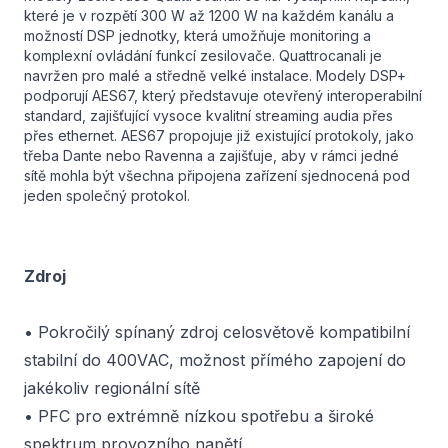
které je v rozpětí 300 W až 1200 W na každém kanálu a
možností DSP jednotky, která umožňuje monitoring a
komplexní ovládání funkcí zesilovače. Quattrocanali je
navržen pro malé a středně velké instalace. Modely DSP+
podporují AES67, který představuje otevřený interoperabilní
standard, zajišťující vysoce kvalitní streaming audia přes
přes ethernet. AES67 propojuje již existující protokoly, jako
třeba Dante nebo Ravenna a zajišťuje, aby v rámci jedné
sítě mohla být všechna připojena zařízení sjednocená pod
jeden společný protokol.
Zdroj
• Pokročilý spínaný zdroj celosvětově kompatibilní
stabilní do 400VAC, možnost přímého zapojení do
jakékoliv regionální sítě
• PFC pro extrémně nízkou spotřebu a široké
spektrum provozního napětí