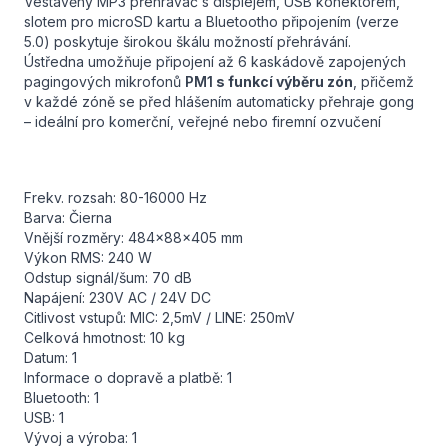
Vestavěný MP3 přehrávač s displejem, USB konektorem,
slotem pro microSD kartu a Bluetootho připojením (verze
5.0) poskytuje širokou škálu možností přehrávání.
Ústředna umožňuje připojení až 6 kaskádově zapojených
pagingových mikrofonů
PM1
s funkcí výběru zón
, přičemž
v každé zóně se před hlášením automaticky přehraje gong
– ideální pro komerční, veřejné nebo firemní ozvučení
Frekv. rozsah: 80-16000 Hz
Barva: Čierna
Vnější rozměry: 484x88x405 mm
Výkon RMS: 240 W
Odstup signál/šum: 70 dB
Napájení: 230V AC / 24V DC
Citlivost vstupů: MIC: 2,5mV / LINE: 250mV
Celková hmotnost: 10 kg
Datum: 1
Informace o dopravě a platbě: 1
Bluetooth: 1
USB: 1
Vývoj a výroba: 1