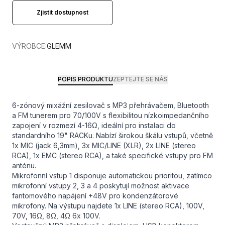
Zjistit dostupnost
VÝROBCE:
GLEMM
POPIS PRODUKTU
ZEPTEJTE SE NÁS
6-zónový mixážní zesilovač s MP3 přehrávačem, Bluetooth
a FM tunerem pro 70/100V s flexibilitou nízkoimpedančního
zapojení v rozmezí 4-16Ω, ideální pro instalaci do
standardního 19" RACKu. Nabízí širokou škálu vstupů, včetně
1x MIC (jack 6,3mm), 3x MIC/LINE (XLR), 2x LINE (stereo
RCA), 1x EMC (stereo RCA), a také specifické vstupy pro FM
anténu.
Mikrofonní vstup 1 disponuje automatickou prioritou, zatímco
mikrofonní vstupy 2, 3 a 4 poskytují možnost aktivace
fantomového napájení +48V pro kondenzátorové
mikrofony. Na výstupu najdete 1x LINE (stereo RCA), 100V,
70V, 16Ω, 8Ω, 4Ω 6x 100V.