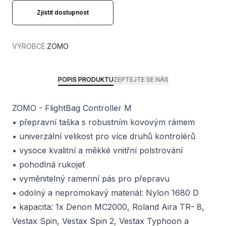
Zjistit dostupnost
VÝROBCE:
ZOMO
POPIS PRODUKTU
ZEPTEJTE SE NÁS
ZOMO - FlightBag Controller M
• přepravní taška s robustním kovovým rámem
• univerzální velikost pro více druhů kontrolérů
• vysoce kvalitní a měkké vnitřní polstrování
• pohodlná rukojeť
• vyměnitelný ramenní pás pro přepravu
• odolný a nepromokavý materiál: Nylon 1680 D
• kapacita: 1x Denon MC2000, Roland Aira TR- 8,
Vestax Spin, Vestax Spin 2, Vestax Typhoon a