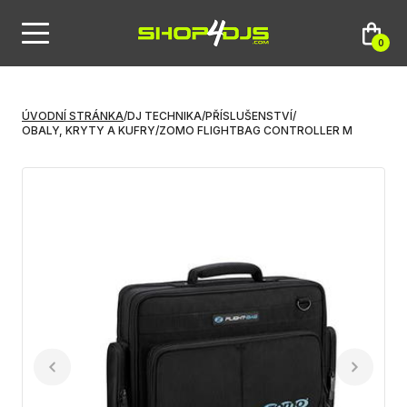
0
ÚVODNÍ STRÁNKA
/
DJ TECHNIKA
/
PŘÍSLUŠENSTVÍ
/
OBALY, KRYTY A KUFRY
/
ZOMO FLIGHTBAG CONTROLLER M