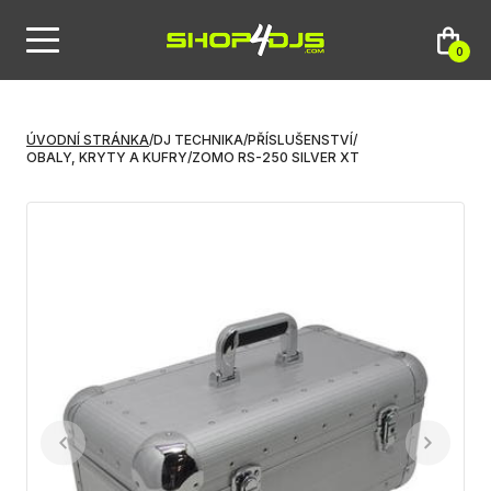
0
ÚVODNÍ STRÁNKA
/
DJ TECHNIKA
/
PŘÍSLUŠENSTVÍ
/
OBALY, KRYTY A KUFRY
/
ZOMO RS-250 SILVER XT