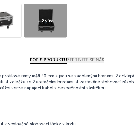
POPIS PRODUKTU
ZEPTEJTE SE NÁS
ové profilové rámy měří 30 mm a jsou se zaoblenými hranami. 2 odk
tí, 4 kolečka se 2 aretačními brzdami, 4 vestavěné stohovací zásobn
ntážní verze napájecí kabel s bezpečnostní zástrčkou
 4 x vestavěné stohovací tácky v krytu