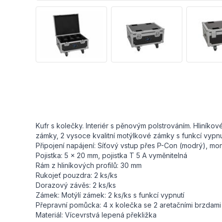
Kufr s kolečky. Interiér s pěnovým polstrováním. Hliník
zámky, 2 vysoce kvalitní motýlkové zámky s funkcí vypnu
Připojení napájení: Síťový vstup přes P-Con (modrý), mo
Pojistka: 5 x 20 mm, pojistka T 5 A vyměnitelná
Rám z hliníkových profilů: 30 mm
Rukojeť pouzdra: 2 ks/ks
Dorazový závěs: 2 ks/ks
Zámek: Motýlí zámek: 2 ks/ks s funkcí vypnutí
Přepravní pomůcka: 4 x kolečka se 2 aretačními brzdami
Materiál: Vícevrstvá lepená překližka