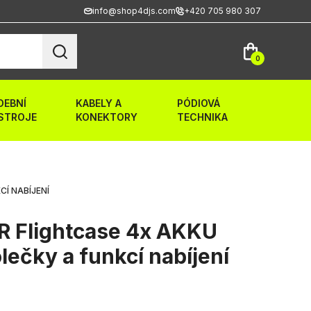
info@shop4djs.com
+420 705 980 307
0
DEBNÍ
KABELY A
PÓDIOVÁ
STROJE
KONEKTORY
TECHNIKA
Í NABÍJENÍ
 Flightcase 4x AKKU
lečky a funkcí nabíjení