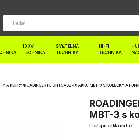
100V
SVĚTELNÁ
HI-FI
HU
CHNIKA
TECHNIKA
TECHNIKA
TECHNIKA
NÁ
TY A KUFRY
/
ROADINGER FLIGHTCASE 4X AKKU MBT-3 S KOLEČKY A FUNKC
ROADINGER
MBT-3 s ko
Dostupnost
Na dotaz