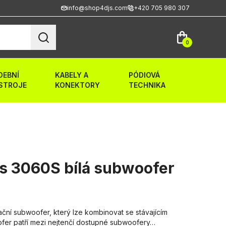
info@shop4djs.com
+420 705 980 307
0
DEBNÍ
KABELY A
PÓDIOVÁ
STROJE
KONEKTORY
TECHNIKA
s 3060S bílá subwoofer
ační subwoofer, který lze kombinovat se stávajícím
er patří mezi nejtenčí dostupné subwoofery…