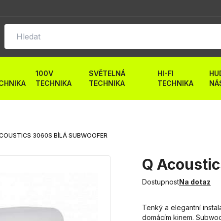
100V
SVĚTELNÁ
HI-FI
HU
CHNIKA
TECHNIKA
TECHNIKA
TECHNIKA
NÁ
COUSTICS 3060S BÍLÁ SUBWOOFER
Q Acoustic
Dostupnost
Na dotaz
Tenký a elegantní instal
domácím kinem. Subwoof