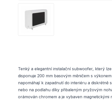
Tenký a elegantní instalační subwoofer, který l
disponuje 200 mm basovým měničem s výkonem vnit
napomáhají k zapadnutí do interiéru a diskrétně
nebo na podlahu díky přibaleným pryžovým nohám
orámován chromem a je vybaven magnetickými m