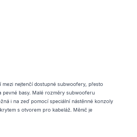
í mezi nejtenčí dostupné subwoofery, přesto
é a pevné basy. Malé rozměry subwooferu
ožná i na zeď pomocí speciální nástěnné konzoly
krytem s otvorem pro kabeláž. Měnič je