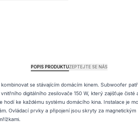
POPIS PRODUKTU
ZEPTEJTE SE NÁS
ze kombinovat se stávajícím domácím kinem. Subwoofer patř
řního digitálního zesilovače 150 W, který zajišťuje čist
 se hodí ke každému systému domácího kina. Instalace je m
. Ovládací prvky a připojení jsou skryty za magnetickým 
řížkami.