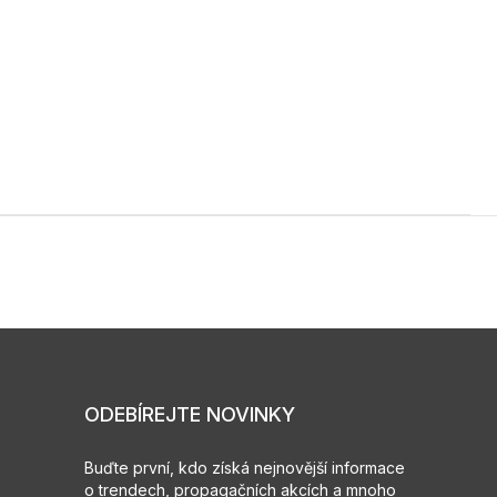
ODEBÍREJTE NOVINKY
Buďte první, kdo získá nejnovější informace
o trendech, propagačních akcích a mnoho