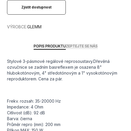
Zjistit dostupnost
VÝROBCE:
GLEMM
POPIS PRODUKTU
ZEPTEJTE SE NÁS
Stylové 3-pásmové regálové reprosoustavy.Dřevěná
ozvučnice se zadním basreflexem je osazena 8"
hlubokotónovým, 4" středotónovým a 1" vysokotónovým
reproduktorem. Cena za pár.
Frekv. rozsah: 35-20000 Hz
Impedance: 4 Ohm
Citlivost (dB): 92 dB
Barva: čierna
Průměr repro (mm): 200 mm
Příkon MAX: 150 W