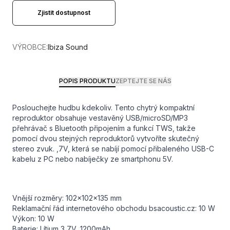
Zjistit dostupnost
VÝROBCE:
Ibiza Sound
POPIS PRODUKTU
ZEPTEJTE SE NÁS
Poslouchejte hudbu kdekoliv. Tento chytrý kompaktní
reproduktor obsahuje vestavěný USB/microSD/MP3
přehrávač s Bluetooth připojením a funkcí TWS, takže
pomocí dvou stejných reproduktorů vytvoříte skutečný
stereo zvuk. ,7V, která se nabíjí pomocí přibaleného USB-C
kabelu z PC nebo nabíječky ze smartphonu 5V.
Vnější rozměry: 102x102x135 mm
Reklamační řád internetového obchodu bsacoustic.cz: 10 W
Výkon: 10 W
Baterie: Lítium 3,7V, 1200mAh