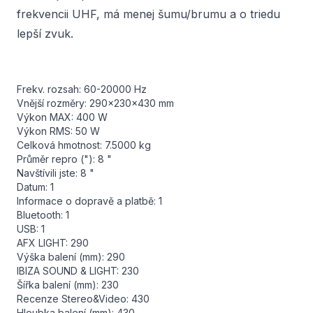
frekvencii UHF, má menej šumu/brumu a o triedu
lepší zvuk.
Frekv. rozsah: 60-20000 Hz
Vnější rozměry: 290x230x430 mm
Výkon MAX: 400 W
Výkon RMS: 50 W
Celková hmotnost: 7.5000 kg
Průměr repro ("): 8 "
Navštívili jste: 8 "
Datum: 1
Informace o dopravě a platbě: 1
Bluetooth: 1
USB: 1
AFX LIGHT: 290
Výška balení (mm): 290
IBIZA SOUND & LIGHT: 230
Šířka balení (mm): 230
Recenze Stereo&Video: 430
Hloubka balení (mm): 430