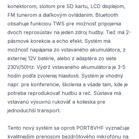
konektorom, slotom pre SD kartu, LCD displejom,
FM tunerom a diaľkovým ovládaním. Bluetooth
obsahuje funkciou TWS pre možnosť pripojenia
dvoch reprosústav na jeden zdroj hudby. Tiež má 2-
pásmové korekcie a echo efekt. Systém má
možnosť napájania zo vstavaného akumulátora, z
externej 12V batérie, alebo z adaptéra zo siete
230V/50Hz. Výdrž vstavaného akumulátora je 3-5
hodín podľa zvolenej hlasitosti. Systém je vhodný
napr. pre konferencie, školenia a všade tam, kde je
potreba reprodukovať hudbu a reč. Sústava má
vstavanú výsuvnú rukoväť a kolieska pre
jednoduchší transport.
Tento nový systém sa oproti PORT8VHF vyznačuje
kvalitnejším prenosom bezdrôtového mikrofónu na