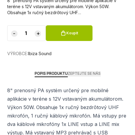
8" prenosný PA systém určený pre mobilné aplikácie v
teréne s 12V vstavaným akumulátorom. Výkon 50W.
Obsahuje 1x ručný bezdrôtový UHF…
-
+
Koupit
VÝROBCE:
Ibiza Sound
POPIS PRODUKTU
ZEPTEJTE SE NÁS
8" prenosný PA systém určený pre mobilné
aplikácie v teréne s 12V vstavaným akumulátorom.
Výkon 50W. Obsahuje 1x ručný bezdrôtový UHF
mikrofón, 1 ručný káblový mikrofón. Má vstupy pre
dva káblové mikrofóny 1x LINE vstup a LINE mix
výstup. Má vstavaný MP3 prehrávač s USB