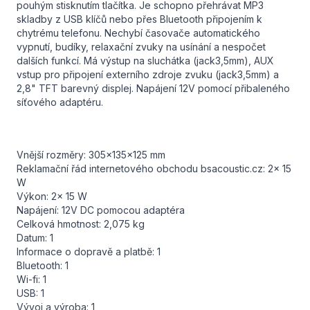
pouhým stisknutím tlačítka. Je schopno přehrávat MP3
skladby z USB klíčů nebo přes Bluetooth připojením k
chytrému telefonu. Nechybí časovače automatického
vypnutí, budíky, relaxační zvuky na usínání a nespočet
dalších funkcí. Má výstup na sluchátka (jack3,5mm), AUX
vstup pro připojení externího zdroje zvuku (jack3,5mm) a
2,8" TFT barevný displej. Napájení 12V pomocí přibaleného
síťového adaptéru.
Vnější rozměry: 305x135x125 mm
Reklamační řád internetového obchodu bsacoustic.cz: 2x 15
W
Výkon: 2x 15 W
Napájení: 12V DC pomocou adaptéra
Celková hmotnost: 2,075 kg
Datum: 1
Informace o dopravě a platbě: 1
Bluetooth: 1
Wi-fi: 1
USB: 1
Vývoj a výroba: 1