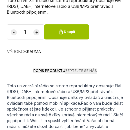
Toto univerzální rádio se stereo reproduktory obsahuje FM
(RDS), DAB+, internetové rádio a USB/MP3 přehrávač s
Bluetooth připojením.…
-
+
Koupit
VÝROBCE:
KARMA
POPIS PRODUKTU
ZEPTEJTE SE NÁS
Toto univerzální rádio se stereo reproduktory obsahuje FM
(RDS), DAB+, internetové rádio a USB/MP3 přehrávač s
Bluetooth připojením. Obsahuje dálkový ovladač a umožňuje
ovládání také pomocí mobilní aplikace.Rádio vám bude dělat
společnost ať jste kdekoli. Je schopno přijímat prakticky
všechna rádia na světě díky správě internetových rádií. Stačí
jej připojit k Wifi síti a spustit vyhledávání. Vaše oblíbená
rádia si můžete uložit do části „oblíbené“ a vyvolat je