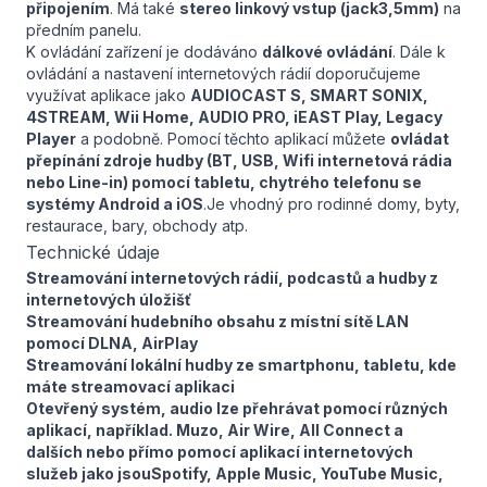
připojením
. Má také
stereo linkový vstup (jack3,5mm)
na
předním panelu.
K ovládání zařízení je dodáváno
dálkové ovládání
. Dále k
ovládání a nastavení internetových rádií doporučujeme
využívat aplikace jako
AUDIOCAST S, SMART SONIX,
4STREAM, Wii Home, AUDIO PRO, iEAST Play, Legacy
Player
a podobně. Pomocí těchto aplikací můžete
ovládat
přepínání zdroje hudby (BT, USB, Wifi internetová rádia
nebo Line-in) pomocí tabletu, chytrého telefonu se
systémy Android a iOS
.Je vhodný pro rodinné domy, byty,
restaurace, bary, obchody atp.
Technické údaje
Streamování internetových rádií, podcastů a hudby z
internetových úložišť
Streamování hudebního obsahu z místní sítě LAN
pomocí DLNA, AirPlay
Streamování lokální hudby ze smartphonu, tabletu, kde
máte streamovací aplikaci
Otevřený systém, audio lze přehrávat pomocí různých
aplikací, například. Muzo, Air Wire, All Connect a
dalších nebo přímo pomocí aplikací internetových
služeb jako jsouSpotify, Apple Music, YouTube Music,