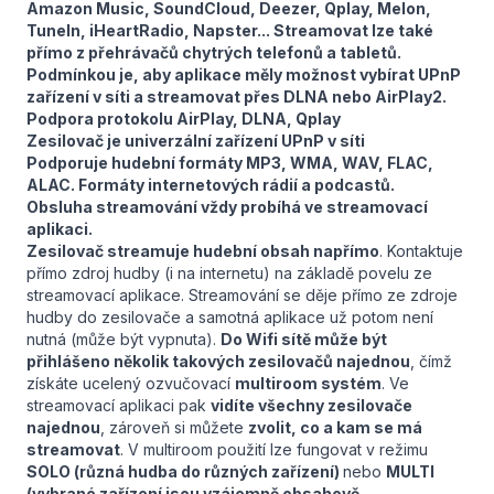
Amazon Music, SoundCloud, Deezer, Qplay, Melon,
TuneIn, iHeartRadio, Napster... Streamovat lze také
přímo z přehrávačů chytrých telefonů a tabletů.
Podmínkou je, aby aplikace měly možnost vybírat UPnP
zařízení v síti a streamovat přes DLNA nebo AirPlay2.
Podpora protokolu AirPlay, DLNA, Qplay
Zesilovač je univerzální zařízení UPnP v síti
Podporuje hudební formáty MP3, WMA, WAV, FLAC,
ALAC. Formáty internetových rádií a podcastů.
Obsluha streamování vždy probíhá ve streamovací
aplikaci.
Zesilovač streamuje hudební obsah napřímo
. Kontaktuje
přímo zdroj hudby (i na internetu) na základě povelu ze
streamovací aplikace. Streamování se děje přímo ze zdroje
hudby do zesilovače a samotná aplikace už potom není
nutná (může být vypnuta).
Do Wifi sítě může být
přihlášeno několik takových zesilovačů najednou
, čímž
získáte ucelený ozvučovací
multiroom systém
. Ve
streamovací aplikaci pak
vidíte všechny zesilovače
najednou
, zároveň si můžete
zvolit, co a kam se má
streamovat
. V multiroom použití lze fungovat v režimu
SOLO (různá hudba do různých zařízení)
nebo
MULTI
(vybrané zařízení jsou vzájemně obsahově