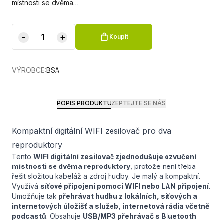
místnosti se dvěma…
-
+
Koupit
VÝROBCE:
BSA
POPIS PRODUKTU
ZEPTEJTE SE NÁS
Kompaktní digitální WIFI zesilovač pro dva
reproduktory
Tento
WIFI digitální zesilovač zjednodušuje ozvučení
místnosti se dvěma reproduktory
, protože není třeba
řešit složitou kabeláž a zdroj hudby. Je malý a kompaktní.
Využívá
síťové připojení pomocí WIFI nebo LAN připojení
.
Umožňuje tak
přehrávat hudbu z lokálních, síťových a
internetových úložišť a služeb, internetová rádia včetně
podcastů
. Obsahuje
USB/MP3 přehrávač s Bluetooth