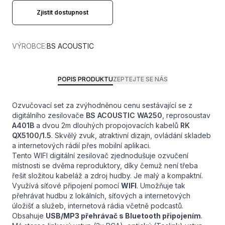
Zjistit dostupnost
VÝROBCE:
BS ACOUSTIC
POPIS PRODUKTU
ZEPTEJTE SE NÁS
Ozvučovací set za zvýhodněnou cenu sestávající se z
digitálního zesilovače
BS ACOUSTIC WA250
, reprosoustav
A401B
a dvou 2m dlouhých propojovacích kabelů
RK
QX5100/1.5
. Skvělý zvuk, atraktivní dizajn, ovládání skladeb
a internetových rádií přes mobilní aplikaci.
Tento WIFI digitální zesilovač zjednodušuje ozvučení
místnosti se dvěma reproduktory, díky čemuž není třeba
řešit složitou kabeláž a zdroj hudby. Je malý a kompaktní.
Využívá síťové připojení pomocí
WIFI
. Umožňuje tak
přehrávat hudbu z lokálních, síťových a internetových
úložišť a služeb, internetová rádia včetně podcastů.
Obsahuje
USB/MP3 přehrávač s Bluetooth připojením
.