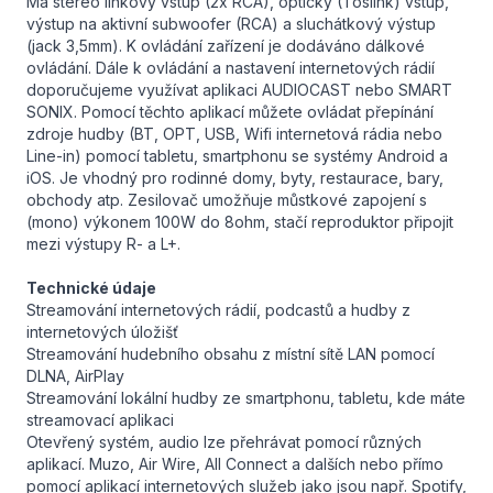
Má stereo linkový vstup (2x RCA), optický (Toslink) vstup,
výstup na aktivní subwoofer (RCA) a sluchátkový výstup
(jack 3,5mm). K ovládání zařízení je dodáváno dálkové
ovládání. Dále k ovládání a nastavení internetových rádií
doporučujeme využívat aplikaci AUDIOCAST nebo SMART
SONIX. Pomocí těchto aplikací můžete ovládat přepínání
zdroje hudby (BT, OPT, USB, Wifi internetová rádia nebo
Line-in) pomocí tabletu, smartphonu se systémy Android a
iOS. Je vhodný pro rodinné domy, byty, restaurace, bary,
obchody atp. Zesilovač umožňuje můstkové zapojení s
(mono) výkonem 100W do 8ohm, stačí reproduktor připojit
mezi výstupy R- a L+.
Technické údaje
Streamování internetových rádií, podcastů a hudby z
internetových úložišť
Streamování hudebního obsahu z místní sítě LAN pomocí
DLNA, AirPlay
Streamování lokální hudby ze smartphonu, tabletu, kde máte
streamovací aplikaci
Otevřený systém, audio lze přehrávat pomocí různých
aplikací. Muzo, Air Wire, All Connect a dalších nebo přímo
pomocí aplikací internetových služeb jako jsou např. Spotify,