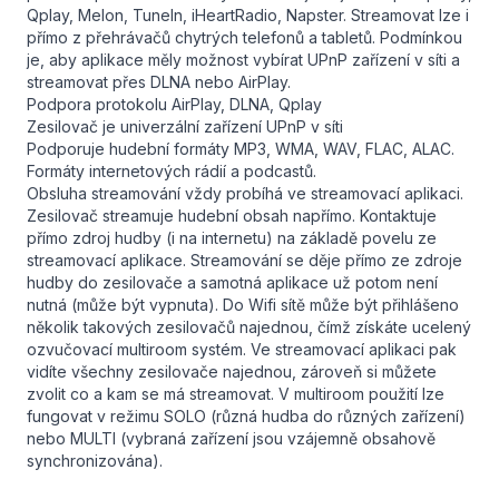
Qplay, Melon, TuneIn, iHeartRadio, Napster. Streamovat lze i
přímo z přehrávačů chytrých telefonů a tabletů. Podmínkou
je, aby aplikace měly možnost vybírat UPnP zařízení v síti a
streamovat přes DLNA nebo AirPlay.
Podpora protokolu AirPlay, DLNA, Qplay
Zesilovač je univerzální zařízení UPnP v síti
Podporuje hudební formáty MP3, WMA, WAV, FLAC, ALAC.
Formáty internetových rádií a podcastů.
Obsluha streamování vždy probíhá ve streamovací aplikaci.
Zesilovač streamuje hudební obsah napřímo. Kontaktuje
přímo zdroj hudby (i na internetu) na základě povelu ze
streamovací aplikace. Streamování se děje přímo ze zdroje
hudby do zesilovače a samotná aplikace už potom není
nutná (může být vypnuta). Do Wifi sítě může být přihlášeno
několik takových zesilovačů najednou, čímž získáte ucelený
ozvučovací multiroom systém. Ve streamovací aplikaci pak
vidíte všechny zesilovače najednou, zároveň si můžete
zvolit co a kam se má streamovat. V multiroom použití lze
fungovat v režimu SOLO (různá hudba do různých zařízení)
nebo MULTI (vybraná zařízení jsou vzájemně obsahově
synchronizována).