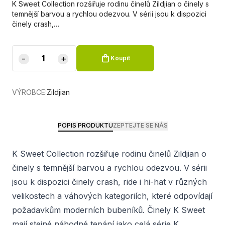
K Sweet Collection rozšiřuje rodinu činelů Zildjian o činely s
temnější barvou a rychlou odezvou. V sérii jsou k dispozici
činely crash,…
-
+
Koupit
VÝROBCE:
Zildjian
POPIS PRODUKTU
ZEPTEJTE SE NÁS
K Sweet Collection rozšiřuje rodinu činelů Zildjian o
činely s temnější barvou a rychlou odezvou. V sérii
jsou k dispozici činely crash, ride i hi-hat v různých
velikostech a váhových kategoriích, které odpovídají
požadavkům moderních bubeníků. Činely K Sweet
mají stejné náhodné tepání jako celá série K,