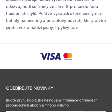
odezvu, hodí se činely ze série S pro celou řadu
hudebních stylů. Pečlivě vysoustružené činely mají
bohatý hammering a briliantový povrch, který otvírá
jejich zvuk a nabízí jasný, třpytivý tón.
ODEBÍREJTE NOVINKY
Buďte první, kdo získá nejnovější informace o trendech,
propagačních akcích a mnoho dalšího!