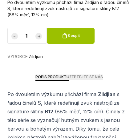
Po dvouletém výzkumu přichází firma Zildjian s řadou činelů
S, které redefinují zvuk nástrojů ze signature slitiny B12
(88% měď, 12% cín).…
-
+
Koupit
VÝROBCE:
Zildjian
POPIS PRODUKTU
ZEPTEJTE SE NÁS
Po dvouletém výzkumu přichází firma
Zildjian
s
řadou činelů S, které redefinují zvuk nástrojů ze
signature slitiny
B12
(88% měď, 12% cín). Činely z
této série se vyznačují hutným zvukem s jasnou
barvou a bohatým výrazem. Díky tomu, že celá
kolekce nástrojů nabízí vyváženou frekvenční