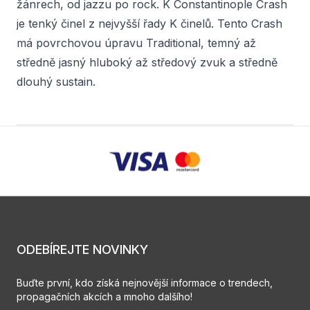
žánrech, od jazzu po rock. K Constantinople Crash
je tenký činel z nejvyšší řady K činelů. Tento Crash
má povrchovou úpravu Traditional, temný až
středně jasný hluboký až středový zvuk a středně
dlouhý sustain.
ODEBÍREJTE NOVINKY
Buďte první, kdo získá nejnovější informace o trendech,
propagačních akcích a mnoho dalšího!