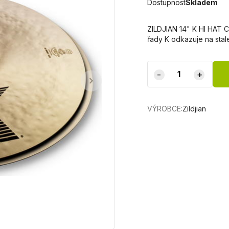
Dostupnost
Skladem
ZILDJIAN 14" K HI HAT 
řady K odkazuje na stalet
-
+
VÝROBCE:
Zildjian