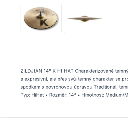
ZILDJIAN 14" K HI HAT Charakterizované temnými p
a expresivní, ale přes svůj temný charakter se p
spodkem s povrchovou úpravou Traditional, tem
Typ: HiHat • Rozměr: 14“ • Hmotnost: Medium/M