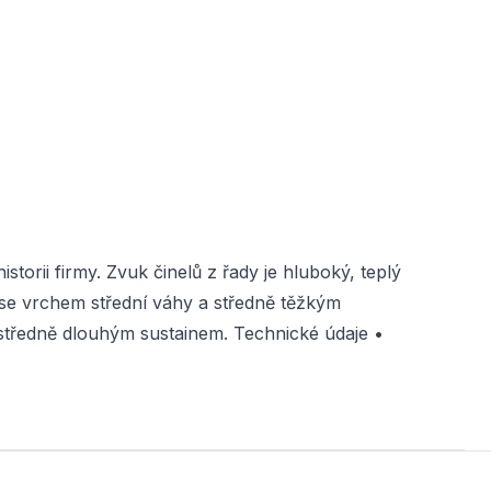
orii firmy. Zvuk činelů z řady je hluboký, teplý
t se vrchem střední váhy a středně těžkým
tředně dlouhým sustainem. Technické údaje •