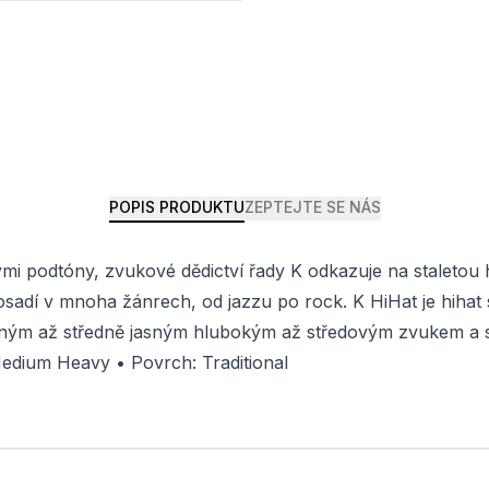
POPIS PRODUKTU
ZEPTEJTE SE NÁS
odtóny, zvukové dědictví řady K odkazuje na staletou hist
rosadí v mnoha žánrech, od jazzu po rock. K HiHat je hiha
ným až středně jasným hlubokým až středovým zvukem a s
edium Heavy • Povrch: Traditional