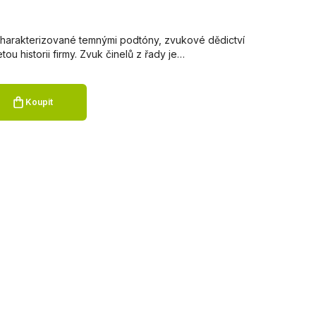
Charakterizované temnými podtóny, zvukové dědictví
ou historii firmy. Zvuk činelů z řady je…
Koupit