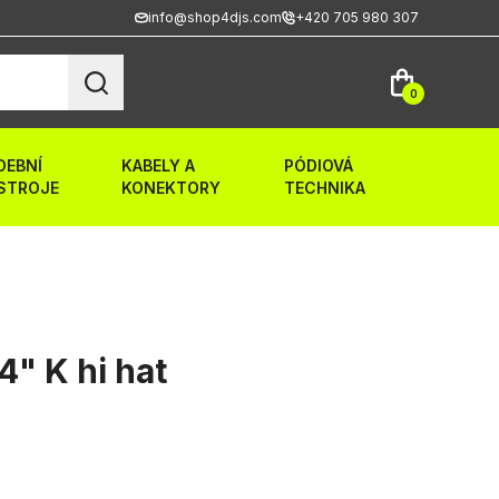
info@shop4djs.com
+420 705 980 307
0
DEBNÍ
KABELY A
PÓDIOVÁ
STROJE
KONEKTORY
TECHNIKA
4" K hi hat