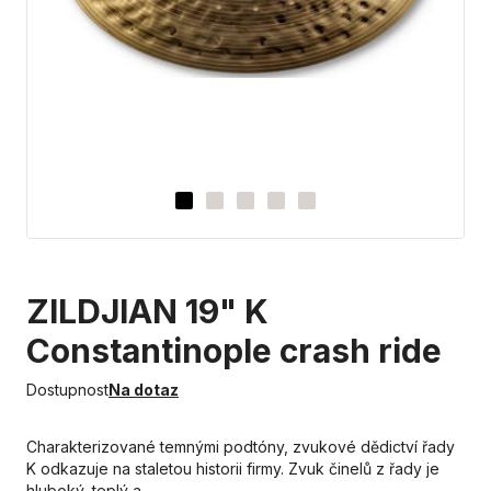
ZILDJIAN 19" K
Constantinople crash ride
Dostupnost
Na dotaz
Charakterizované temnými podtóny, zvukové dědictví řady
K odkazuje na staletou historii firmy. Zvuk činelů z řady je
hluboký, teplý a…