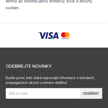
temný až středně jasný středový zvuk a dlouhý
sustain.
ODEBÍREJTE NOVINKY
Buďte první, kdo získá nejnovější informace o trendech,
propagačních akcích a mnoho dalšího!
ODEBÍRAT