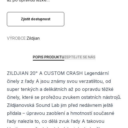
Zjistit dostupnost
VÝROBCE:
Zildjian
POPIS PRODUKTU
ZEPTEJTE SE NÁS
ZILDJIAN 20" A CUSTOM CRASH Legendární
činely z řady A jsou známy svou verzatilitou, od
super tenkých a delikátních až po opravdu těžké
činely, které se prořežou zvukem ostatních nástrojů.
Zildjianovská Sound Lab jim před nedávnem ještě
přidala – úpravou zaoblení a hmotností současné
řady nalezla to, co dělá zvuk řady A takovou