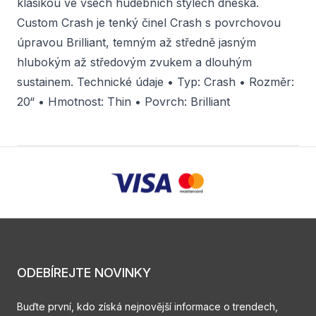
klasikou ve všech hudebních stylech dneška.
Custom Crash je tenký činel Crash s povrchovou
úpravou Brilliant, temným až středně jasným
hlubokým až středovým zvukem a dlouhým
sustainem. Technické údaje • Typ: Crash • Rozměr:
20“ • Hmotnost: Thin • Povrch: Brilliant
ODEBÍREJTE NOVINKY
Buďte první, kdo získá nejnovější informace o trendech,