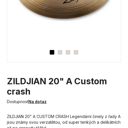
ZILDJIAN 20" A Custom
crash
Dostupnost
Na dotaz
ZILDJIAN 20" A CUSTOM CRASH Legendární činely z řady A
jsou známy svou verzatilitou, od super tenkých a delikátních
až po opravdu těžké…