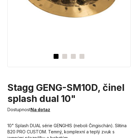
Stagg GENG-SM10D, činel
splash dual 10"
Dostupnost
Na dotaz
10" Splash DUAL série GENGHIS (neboli Čingischán). Slitina
B20 PRO CUSTOM. Temný, komplexní a teplý zvuk s
jemnými přeznělky a bohatým,…