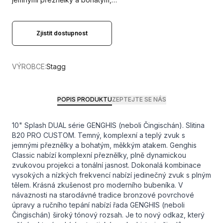
Zjistit dostupnost
VÝROBCE:
Stagg
POPIS PRODUKTU
ZEPTEJTE SE NÁS
10" Splash DUAL série GENGHIS (neboli Čingischán). Slitina
B20 PRO CUSTOM. Temný, komplexní a teplý zvuk s
jemnými přeznělky a bohatým, měkkým atakem. Genghis
Classic nabízí komplexní přeznělky, plně dynamickou
zvukovou projekci a tonální jasnost. Dokonalá kombinace
vysokých a nízkých frekvencí nabízí jedinečný zvuk s plným
tělem. Krásná zkušenost pro moderního bubeníka. V
návaznosti na starodávné tradice bronzové povrchové
úpravy a ručního tepání nabízí řada GENGHIS (neboli
Čingischán) široký tónový rozsah. Je to nový odkaz, který