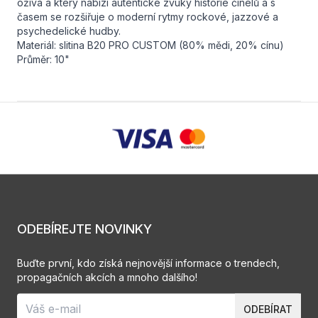
ožívá a který nabízí autentické zvuky historie činelů a s
časem se rozšiřuje o moderní rytmy rockové, jazzové a
psychedelické hudby.
Materiál: slitina B20 PRO CUSTOM (80% mědi, 20% cínu)
Průměr: 10"
ODEBÍREJTE NOVINKY
Buďte první, kdo získá nejnovější informace o trendech,
propagačních akcích a mnoho dalšího!
ODEBÍRAT