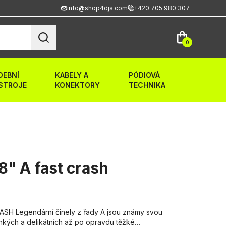
info@shop4djs.com
+420 705 980 307
0
DEBNÍ
KABELY A
PÓDIOVÁ
STROJE
KONEKTORY
TECHNIKA
8" A fast crash
ASH Legendární činely z řady A jsou známy svou
tenkých a delikátních až po opravdu těžké…