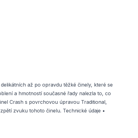
elikátních až po opravdu těžké činely, které se
blení a hmotností současné řady nalezla to, co
činel Crash s povrchovou úpravou Traditional,
pětí zvuku tohoto činelu. Technické údaje •