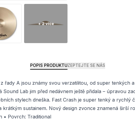
POPIS PRODUKTU
ZEPTEJTE SE NÁS
ady A jsou známy svou verzatilitou, od super tenkých a d
ká Sound Lab jim před nedávnem ještě přidala – úpravou zao
bních stylech dneška. Fast Crash je super tenký a rychlý 
krátkým sustainem. Nový design zvonce znamená širší roz
 • Povrch: Traditional