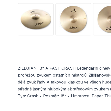
ZILDJIAN 18" A FAST CRASH Legendární činely z ř
prořežou zvukem ostatních nástrojů. Zildjianovs
dělá zvuk řady A takovou klasikou ve všech hude
středně jasným hlubokým až středovým zvukem a 
Typ: Crash • Rozměr: 18“ • Hmotnost: Paper Thin