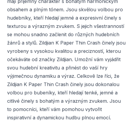
mají příjemný charakter s bohatým harmonickým
obsahem a plným tónem. Jsou skvělou volbou pro
hudebníky, kteří hledají jemné a expresivní činely s
texturou a výrazným zvukem. S jejich všestranností
se mohou snadno začlenit do různých hudebních
žánrů a stylů. Zildjian K Paper Thin Crash činely jsou
vyrobeny s vysokou kvalitou a precizností, kterou
očekáváte od značky Zildjian. Umožní vám vyjádřit
svou hudební kreativitu a přinést do vaší hry
výjimečnou dynamiku a výraz. Celkově lze říci, že
Zildjian K Paper Thin Crash činely jsou dokonalou
volbou pro bubeníky, kteří hledají tenké, jemné a
citlivé činely s bohatým a výrazným zvukem. Jsou
to pomocníci, kteří vám pomohou vytvořit
inspirativní a dynamickou hudbu plnou emocí.