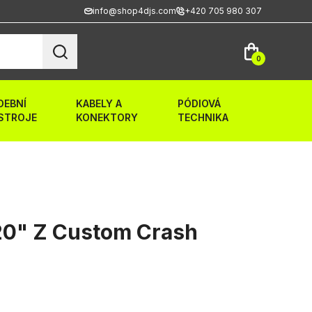
info@shop4djs.com
+420 705 980 307
0
DEBNÍ
KABELY A
PÓDIOVÁ
STROJE
KONEKTORY
TECHNIKA
20" Z Custom Crash