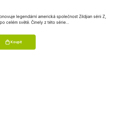
novuje legendární americká společnost Zildjian sérii Z,
po celém světě. Činely z této série…
Koupit