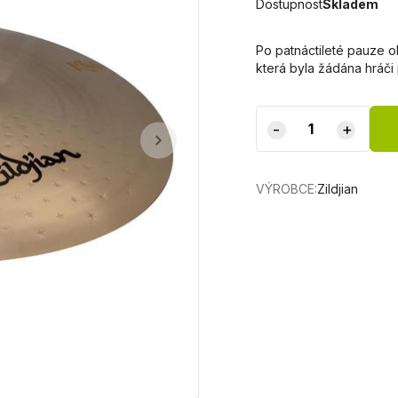
Dostupnost
Skladem
Po patnáctileté pauze ob
která byla žádána hráči 
-
+
VÝROBCE:
Zildjian