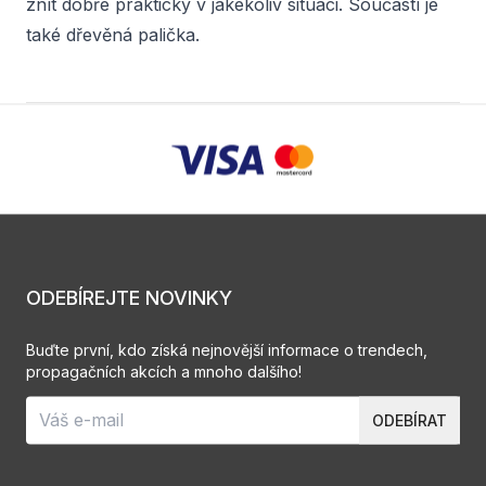
znít dobře prakticky v jakékoliv situaci. Součástí je
také dřevěná palička.
ODEBÍREJTE NOVINKY
Buďte první, kdo získá nejnovější informace o trendech,
propagačních akcích a mnoho dalšího!
ODEBÍRAT