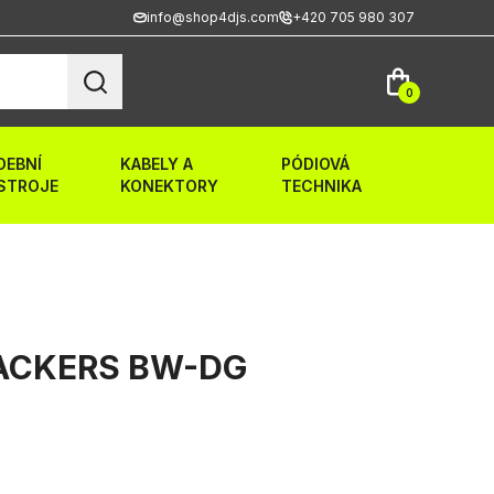
info@shop4djs.com
+420 705 980 307
0
DEBNÍ
KABELY A
PÓDIOVÁ
STROJE
KONEKTORY
TECHNIKA
CKERS BW-DG