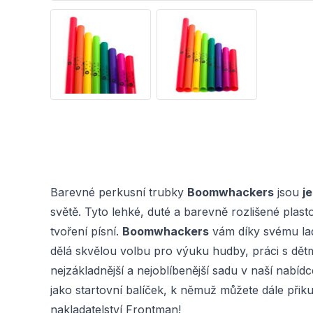
Barevné perkusní trubky
Boomwhackers
jsou
j
světě. Tyto lehké, duté a barevně rozlišené plast
tvoření písní.
Boomwhackers
vám díky svému lad
dělá skvělou volbu pro výuku hudby, práci s dět
nejzákladnější a nejoblíbenější sadu v naší nabíd
jako startovní balíček, k němuž můžete dále přikup
nakladatelství Frontman!