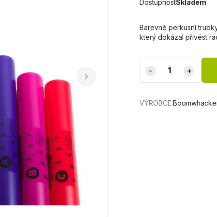
Dostupnost
Skladem
Barevné perkusní trubk
který dokázal přivést ra
-
+
VÝROBCE:
Boomwhacke