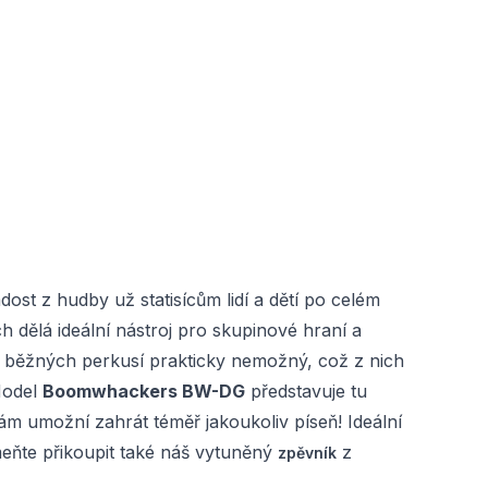
adost z hudby už statisícům lidí a dětí po celém
ch dělá ideální nástroj pro skupinové hraní a
u běžných perkusí prakticky nemožný, což z nich
Model
Boomwhackers BW-DG
představuje tu
ám umožní zahrát téměř jakoukoliv píseň! Ideální
te přikoupit také náš vytuněný
z
zpěvník