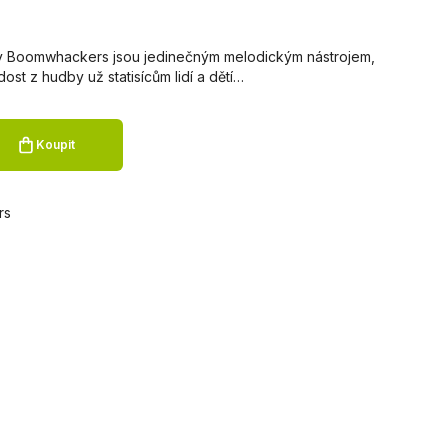
y Boomwhackers jsou jedinečným melodickým nástrojem,
dost z hudby už statisícům lidí a dětí…
Koupit
rs