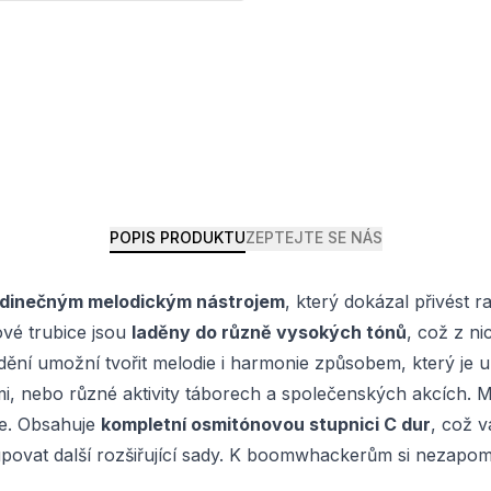
POPIS PRODUKTU
ZEPTEJTE SE NÁS
edinečným melodickým nástrojem
, který dokázal přivést r
ové trubice jsou
laděny do různě vysokých tónů
, což z ni
ění umožní tvořit melodie i harmonie způsobem, který je 
mi, nebo různé aktivity táborech a společenských akcích. 
ce. Obsahuje
kompletní osmitónovou stupnici C dur
, což v
ovat další rozšiřující sady.
K boomwhackerům si nezapomeň