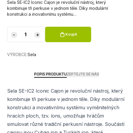
Sela SE-IC2 Iconic Cajon je revoluční nástroj, který
kombinuje tři perkuse v jednom těle. Díky modulární
konstrukci a inovativnímu systému…
-
+
Koupit
VÝROBCE:
Sela
POPIS PRODUKTU
ZEPTEJTE SE NÁS
Sela SE-IC2 Iconic Cajon je revoluční nástroj, který
kombinuje tři perkuse v jednom těle. Díky modulární
konstrukci a inovativnímu systému vyměnitelných
hracích ploch, tzv. íons, umožňuje hráčům
simulovat různé tradiční perkusní nástroje. Součástí
cajonu jsou Cuban ion a Turkish ion, které