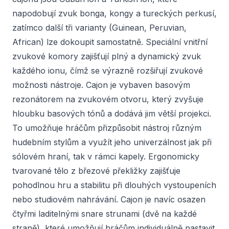
napodobují zvuk bonga, kongy a tureckých perkusí,
zatímco další tři varianty (Guinean, Peruvian,
African) lze dokoupit samostatně. Speciální vnitřní
zvukové komory zajišťují plný a dynamický zvuk
každého ionu, čímž se výrazně rozšiřují zvukové
možnosti nástroje. Cajon je vybaven basovým
rezonátorem na zvukovém otvoru, který zvyšuje
hloubku basových tónů a dodává jim větší projekci.
To umožňuje hráčům přizpůsobit nástroj různým
hudebním stylům a využít jeho univerzálnost jak při
sólovém hraní, tak v rámci kapely. Ergonomicky
tvarované tělo z březové překližky zajišťuje
pohodlnou hru a stabilitu při dlouhých vystoupeních
nebo studiovém nahrávání. Cajon je navíc osazen
čtyřmi laditelnými snare strunami (dvě na každé
straně), které umožňují hráčům individuálně nastavit