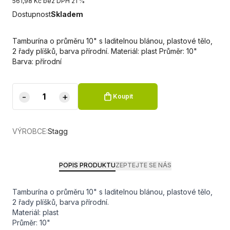
561,98 Kč bez DPH 21 %
Dostupnost
Skladem
Tamburína o průměru 10" s laditelnou blánou, plastové tělo,
2 řady plíšků, barva přírodní. Materiál: plast Průměr: 10"
Barva: přírodní
-
+
Koupit
VÝROBCE:
Stagg
POPIS PRODUKTU
ZEPTEJTE SE NÁS
Tamburína o průměru 10" s laditelnou blánou, plastové tělo,
2 řady plíšků, barva přírodní.
Materiál: plast
Průměr: 10"