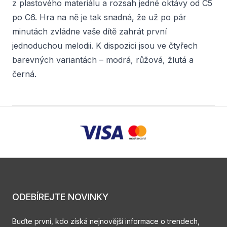
z plastového materiálu a rozsah jedné oktávy od C5
po C6. Hra na ně je tak snadná, že už po pár
minutách zvládne vaše dítě zahrát první
jednoduchou melodii. K dispozici jsou ve čtyřech
barevných variantách – modrá, růžová, žlutá a
černá.
ODEBÍREJTE NOVINKY
Buďte první, kdo získá nejnovější informace o trendech,