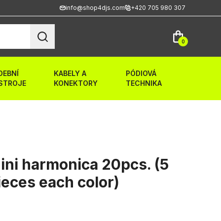
info@shop4djs.com
+420 705 980 307
0
DEBNÍ
KABELY A
PÓDIOVÁ
STROJE
KONEKTORY
TECHNIKA
ni harmonica 20pcs. (5
ieces each color)