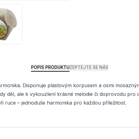
POPIS PRODUKTU
ZEPTEJTE SE NÁS
 harmonika. Disponuje plastovým korpusem a osmi mosaznými
ady děl, ale k vykouzlení krásné melodie či doprovodu pro d
při ruce – jednoduše harmonika pro každou příležitost.