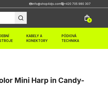
info@shop4djs.com
+420 705 980 307
0
DEBNÍ
KABELY A
PÓDIOVÁ
STROJE
KONEKTORY
TECHNIKA
or Mini Harp in Candy-