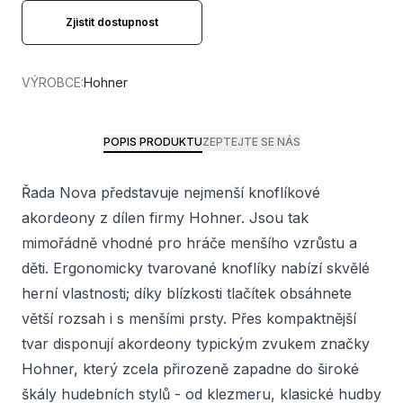
Zjistit dostupnost
VÝROBCE:
Hohner
POPIS PRODUKTU
ZEPTEJTE SE NÁS
Řada Nova představuje nejmenší knoflíkové
akordeony z dílen firmy Hohner. Jsou tak
mimořádně vhodné pro hráče menšího vzrůstu a
děti. Ergonomicky tvarované knoflíky nabízí skvělé
herní vlastnosti; díky blízkosti tlačítek obsáhnete
větší rozsah i s menšími prsty. Přes kompaktnější
tvar disponují akordeony typickým zvukem značky
Hohner, který zcela přirozeně zapadne do široké
škály hudebních stylů - od klezmeru, klasické hudby