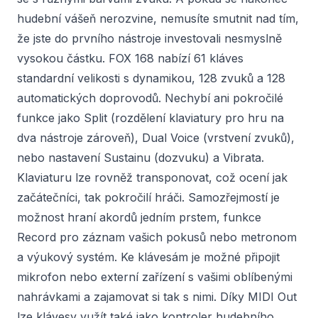
hudební vášeň nerozvine, nemusíte smutnit nad tím,
že jste do prvního nástroje investovali nesmyslně
vysokou částku. FOX 168 nabízí 61 kláves
standardní velikosti s dynamikou, 128 zvuků a 128
automatických doprovodů. Nechybí ani pokročilé
funkce jako Split (rozdělení klaviatury pro hru na
dva nástroje zároveň), Dual Voice (vrstvení zvuků),
nebo nastavení Sustainu (dozvuku) a Vibrata.
Klaviaturu lze rovněž transponovat, což ocení jak
začátečníci, tak pokročilí hráči. Samozřejmostí je
možnost hraní akordů jedním prstem, funkce
Record pro záznam vašich pokusů nebo metronom
a výukový systém. Ke klávesám je možné připojit
mikrofon nebo externí zařízení s vašimi oblíbenými
nahrávkami a zajamovat si tak s nimi. Díky MIDI Out
lze klávesy vužít také jako kontroler hudebního