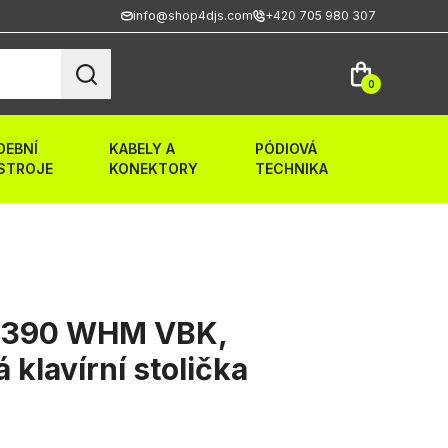
info@shop4djs.com
+420 705 980 307
0
DEBNÍ
KABELY A
PÓDIOVÁ
STROJE
KONEKTORY
TECHNIKA
 390 WHM VBK,
 klavírní stolička