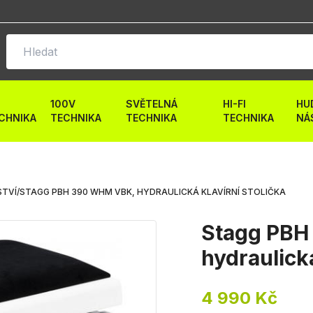
100V
SVĚTELNÁ
HI-FI
HU
CHNIKA
TECHNIKA
TECHNIKA
TECHNIKA
NÁ
STVÍ
/
STAGG PBH 390 WHM VBK, HYDRAULICKÁ KLAVÍRNÍ STOLIČKA
Stagg PBH
hydraulická
4 990 Kč