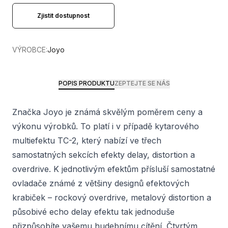
Zjistit dostupnost
VÝROBCE:
Joyo
POPIS PRODUKTU
ZEPTEJTE SE NÁS
Značka Joyo je známá skvělým poměrem ceny a
výkonu výrobků. To platí i v případě kytarového
multiefektu TC-2, který nabízí ve třech
samostatných sekcích efekty delay, distortion a
overdrive. K jednotlivým efektům přísluší samostatné
ovladače známé z většiny designů efektových
krabiček – rockový overdrive, metalový distortion a
působivé echo delay efektu tak jednoduše
přizpůsobíte vašemu hudebnímu cítění. Čtvrtým