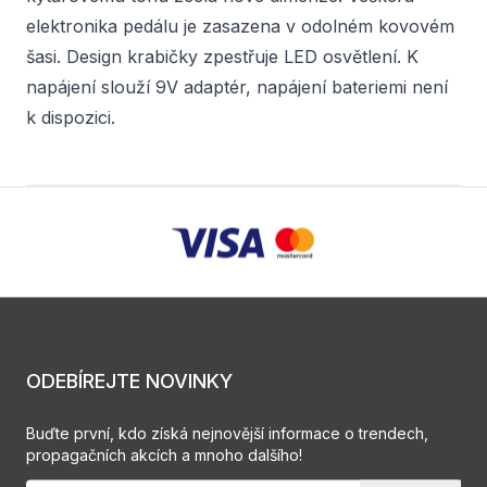
elektronika pedálu je zasazena v odolném kovovém
šasi. Design krabičky zpestřuje LED osvětlení. K
napájení slouží 9V adaptér, napájení bateriemi není
k dispozici.
ODEBÍREJTE NOVINKY
Buďte první, kdo získá nejnovější informace o trendech,
propagačních akcích a mnoho dalšího!