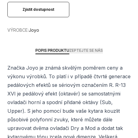
Zjistit dostupnost
VÝROBCE:
Joyo
POPIS PRODUKTU
ZEPTEJTE SE NÁS
Značka Joyo je známá skvělým poměrem ceny a
výkonu výrobků. To platí i v případě čtvrté generace
pedálových efektů se sériovým označením R. R-13
XVI je pedálový efekt (oktavér) se samostatnými
ovladači horní a spodní přidané oktávy (Sub,
Upper). S jeho pomocí bude vaše kytara kouzlit
působivé polyfonní zvuky, které můžete dále
upravovat dvěma ovladači Dry a Mod a dodat tak
kytarovému tónu zcela nové dimenze. Veškerá