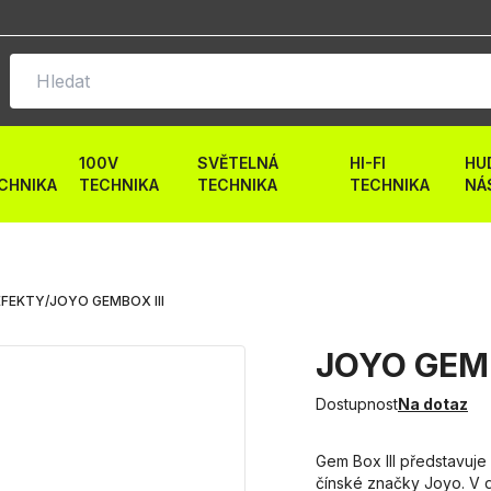
100V
SVĚTELNÁ
HI-FI
HU
CHNIKA
TECHNIKA
TECHNIKA
TECHNIKA
NÁ
EFEKTY
/
JOYO GEMBOX III
JOYO GEMB
Dostupnost
Na dotaz
Gem Box III představuje
čínské značky Joyo. V 