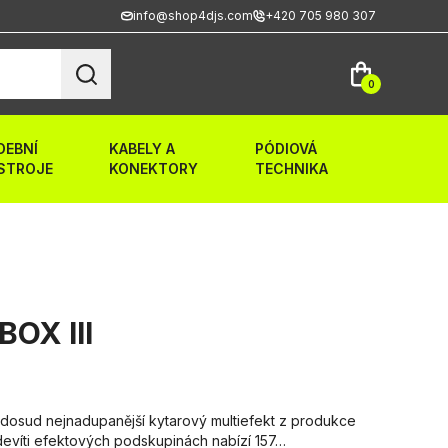
info@shop4djs.com
+420 705 980 307
0
DEBNÍ
KABELY A
PÓDIOVÁ
STROJE
KONEKTORY
TECHNIKA
OX III
 dosud nejnadupanější kytarový multiefekt z produkce
devíti efektových podskupinách nabízí 157…