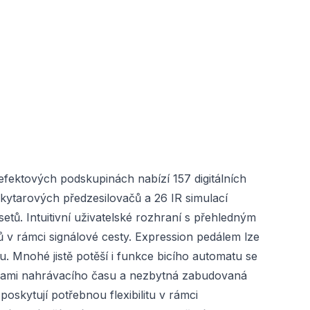
efektových podskupinách nabízí 157 digitálních
kytarových předzesilovačů a 26 IR simulací
etů. Intuitivní uživatelské rozhraní s přehledným
ů v rámci signálové cesty. Expression pedálem lze
u. Mnohé jistě potěší i funkce bicího automatu se
undami nahrávacího času a nezbytná zabudovaná
oskytují potřebnou flexibilitu v rámci