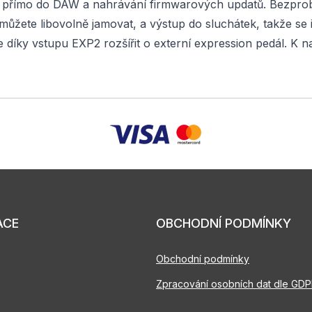
í přímo do DAW a nahrávání firmwarových updatů. Bezprob
ůžete libovolně jamovat, a výstup do sluchátek, takže se i 
e díky vstupu EXP2 rozšířit o externí expression pedál. K n
ACE
OBCHODNÍ PODMÍNKY
Obchodní podmínky
Zpracování osobních dat dle GD