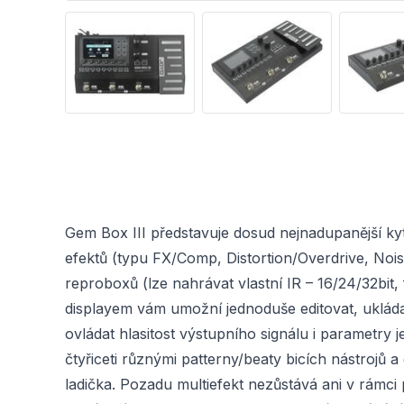
Gem Box III představuje dosud nejnadupanější kyt
efektů (typu FX/Comp, Distortion/Overdrive, Noi
reproboxů (lze nahrávat vlastní IR – 16/24/32bit,
displayem vám umožní jednoduše editovat, ukládat
ovládat hlasitost výstupního signálu i parametry 
čtyřiceti různými patterny/beaty bicích nástroj
ladička. Pozadu multiefekt nezůstává ani v rámci