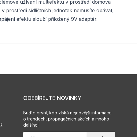
lémové užívaní multiefektu v prostředí domova
v prostředí sídlištních jednotek nemusíte obávat,
apájení efektu slouží přiložený 9V adaptér.
ODEBÍREJTE NOVINKY
Buďte první, kdo získá nejnovější informace
o trendech, propagačních akcích a mnoho
PR
dalšího!