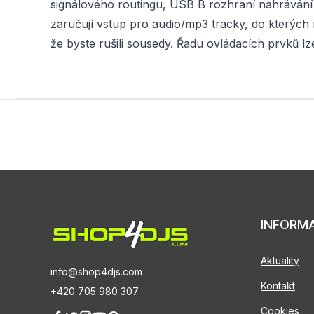
signálového routingu, USB B rozhraní nahráván
zaručují vstup pro audio/mp3 tracky, do kterých m
že byste rušili sousedy. Řadu ovládacích prvků lz
INFORM
Aktuality
info@shop4djs.com
Kontakt
+420 705 980 307
Cookies