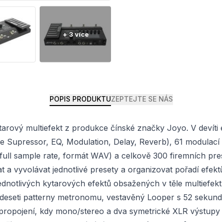
POPIS PRODUKTU
ZEPTEJTE SE NÁS
arový multiefekt z produkce čínské značky Joyo. V devíti 
se Supressor, EQ, Modulation, Delay, Reverb), 61 modulací 
 full sample rate, formát WAV) a celkově 300 firemních pres
 a vyvolávat jednotlivé presety a organizovat pořadí efekt
jednotlivých kytarových efektů obsažených v těle multiefekt
ů a deseti patterny metronomu, vestavěný Looper s 52 sek
 propojení, kdy mono/stereo a dva symetrické XLR výstupy p