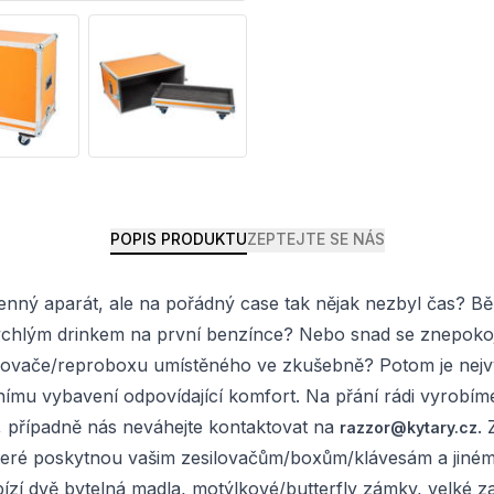
POPIS PRODUKTU
ZEPTEJTE SE NÁS
i cenný aparát, ale na pořádný case tak nějak nezbyl čas? 
ychlým drinkem na první benzínce? Nebo snad se znepokoj
ače/reproboxu umístěného ve zkušebně? Potom je nejvyšší
 vybavení odpovídající komfort. Na přání rádi vyrobíme 
, případně nás neváhejte kontaktovat na
.
razzor@kytary.cz
 které poskytnou vašim zesilovačům/boxům/klávesám a jin
zí dvě bytelná madla, motýlkové/butterfly zámky, velké zao