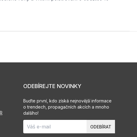
ODEBÍREJTE NOVINKY
Buďte první, kdo získá nejnovější informace
o trendech, propagačních akcích a mnoho
PR
dalšího!
ODEBÍRAT