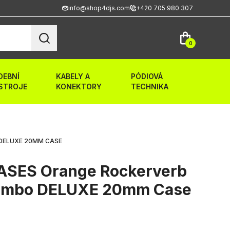
info@shop4djs.com
+420 705 980 307
0
DEBNÍ
KABELY A
PÓDIOVÁ
STROJE
KONEKTORY
TECHNIKA
 DELUXE 20MM CASE
SES Orange Rockerverb
combo DELUXE 20mm Case