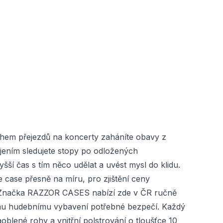
Během přejezdů na koncerty zaháníte obavy z
ením sledujete stopy po odložených
 čas s tím něco udělat a uvést mysl do klidu.
case přesně na míru, pro zjištění ceny
 Značka RAZZOR CASES nabízí zde v ČR ručně
ému hudebnímu vybavení potřebné bezpečí. Každý
blené rohy a vnitřní polstrování o tloušťce 10