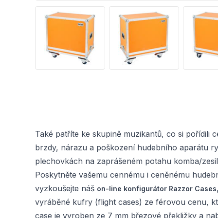
Také patříte ke skupině muzikantů, co si pořídil
brzdy, nárazu a poškození hudebního aparátu r
plechovkách na zaprášeném potahu komba/zesilov
Poskytněte vašemu cennému i ceněnému hudebnímu
vyzkoušejte náš
on-line konfigurátor Razzor Cases
vyráběné kufry (flight cases) ze férovou cenu,
case je vyroben ze 7 mm březové překližky a nabí